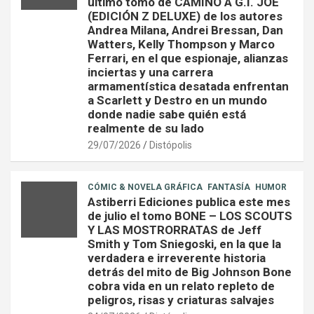
último tomo de CAMINO A G.I. JOE
(EDICIÓN Z DELUXE) de los autores
Andrea Milana, Andrei Bressan, Dan
Watters, Kelly Thompson y Marco
Ferrari, en el que espionaje, alianzas
inciertas y una carrera
armamentística desatada enfrentan
a Scarlett y Destro en un mundo
donde nadie sabe quién está
realmente de su lado
29/07/2026
Distópolis
CÓMIC & NOVELA GRÁFICA
FANTASÍA
HUMOR
Astiberri Ediciones publica este mes
de julio el tomo BONE – LOS SCOUTS
Y LAS MOSTRORRATAS de Jeff
Smith y Tom Sniegoski, en la que la
verdadera e irreverente historia
detrás del mito de Big Johnson Bone
cobra vida en un relato repleto de
peligros, risas y criaturas salvajes