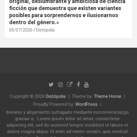
original, deslumbrante y ambiciosa de ciencia
ficción que demuestra que existen variantes
posibles para sorprendernos e ilusionarnos
dentro del género.»
05/07/2026
Distópolis
Copyright © 2026
Distópolis
Theme by:
Theme Horse
Proudly Powered by:
WordPress
dominio y alojamiento sufragado mediante micromecenazgo
gracias a... Lorem ipsum dolor sit amet, consectetur
adipiscing elit, sed do eiusmod tempor incididunt ut labore et
dolore magna aliqua. Ut enim ad minim veniam, quis nostrud