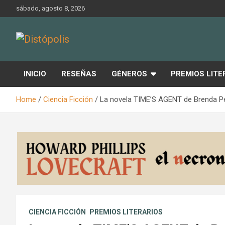
Skip
sábado, agosto 8, 2026
to
content
Novedades & Reseñas Sobre Literatura Fantástica
Distópolis
INICIO
RESEÑAS
GÉNEROS
PREMIOS LITE
Home
Ciencia Ficción
La novela TIME’S AGENT de Brenda Pey
CIENCIA FICCIÓN
PREMIOS LITERARIOS