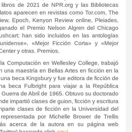
s libros de 2021 de NPR.org y las Bibliotecas
latos aparecen en revistas como Tor.com, The
ew, Epoch, Kenyon Review online, Pleiades,
 ganado el Premio Nelson Algren del Chicago
shcart; han sido incluidos en las antologías
ounidense», «Mejor Ficción Corta» y «Mejor
enter y otras.
Premios.
 la Computación en Wellesley College, trabajó
 una maestría en Bellas Artes en ficción en la
 una beca Kingsbury y fue editora de ficción de
na beca Fulbright para viajar a la República
a Guerra de Abril de 1965. Obtuvo su doctorado
nde impartió clases de guion, ficción y escritura
parte clases de ficción en la Universidad del
epresentada por Michelle Brower de Trellis
ás acerca de la autora en su página web
 Twitter) haciendo click
aquí
.