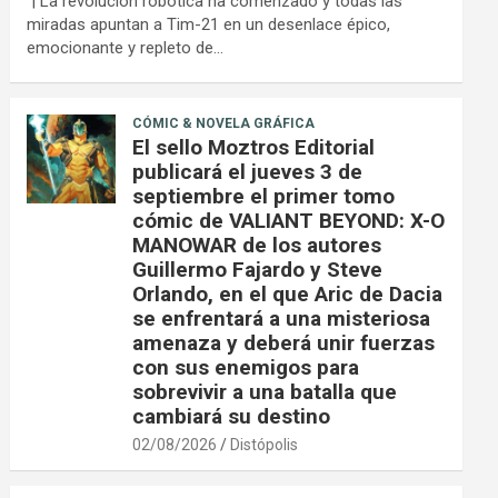
| La revolución robótica ha comenzado y todas las
miradas apuntan a Tim-21 en un desenlace épico,
emocionante y repleto de…
CÓMIC & NOVELA GRÁFICA
El sello Moztros Editorial
publicará el jueves 3 de
septiembre el primer tomo
cómic de VALIANT BEYOND: X-O
MANOWAR de los autores
Guillermo Fajardo y Steve
Orlando, en el que Aric de Dacia
se enfrentará a una misteriosa
amenaza y deberá unir fuerzas
con sus enemigos para
sobrevivir a una batalla que
cambiará su destino
02/08/2026
Distópolis