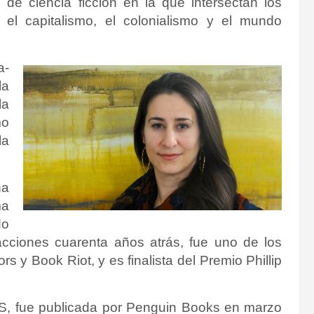
 de ciencia ficción en la que intersectan los
 el capitalismo, el colonialismo y el mundo
a-
la
la
mo
la
na
ma
do
 acciones cuarenta años atrás, fue uno de los
 y Book Riot, y es finalista del Premio Phillip
, fue publicada por Penguin Books en marzo