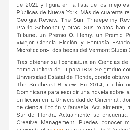
de 2021 y figura en la lista de los mejore
Públicas de Nueva York. Más de cuarenta re
Georgia Review, The Sun, Threepenny Revi
Prairie Schooner y otras. Sus relatos han
Tribune, un Premio O. Henry, un Premio Pu
«Mejor Ciencia Ficción y Fantasía Estad
Microficción», dos becas del Vermont Studio C
Tras obtener su licenciatura en Ciencias de
como auditora de TI para IBM.
Se graduó con
Universidad Estatal de Florida, donde obtuvo
The Southeast Review.
En 2014, recibió u
Dominicana para escribir una novela sobre l
en ficción en la Universidad de Cincinnati, do
de ciencia ficción y fantasía.
Actualmente, im
Sur de Florida.
Actualmente se encuentra r
Creative Management. Puedes conocer m
haciendo click
aquí
y en su perfil de X (antes