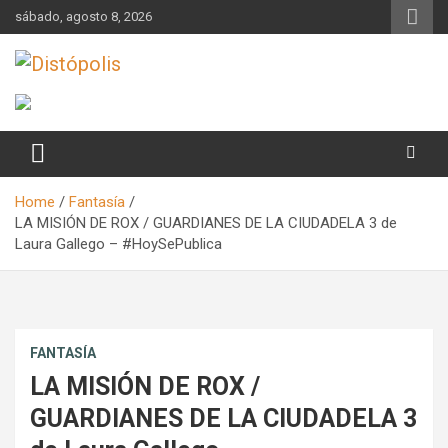
Skip
sábado, agosto 8, 2026
to
content
Novedades & Reseñas Sobre Literatura Fantástica
Distópolis
Home
Fantasía
LA MISIÓN DE ROX / GUARDIANES DE LA CIUDADELA 3 de
Laura Gallego – #HoySePublica
FANTASÍA
LA MISIÓN DE ROX /
GUARDIANES DE LA CIUDADELA 3