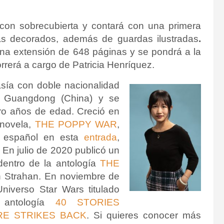
 con sobrecubierta y contará con una primera
jas decorados, además de guardas ilustradas
.
na extensión de 648 páginas y se pondrá a la
orrerá a cargo de
Patricia Henríquez
.
sía con doble nacionalidad
n Guangdong (China) y se
ro años de edad. Creció en
 novela,
THE POPPY WAR
,
n español en esta
entrada
,
. En julio de 2020 publicó un
entro de la antología
THE
n Strahan.
En noviembre de
niverso Star Wars titulado
antología
40 STORIES
RE STRIKES BACK
. Si quieres conocer más