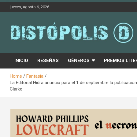
Skip
jueves, agosto 6, 2026
to
content
Novedades & Reseñas Sobre Literatura Fantástica
Distópolis
INICIO
RESEÑAS
GÉNEROS
PREMIOS LITE
Home
Fantasía
La Editorial Hidra anuncia para el 1 de septiembre la publica
Clarke