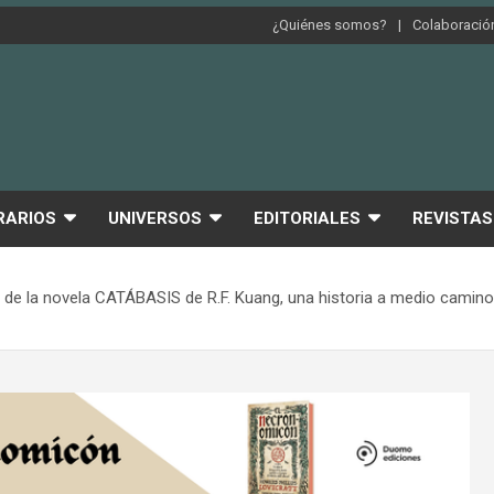
¿Quiénes somos?
Colaboración
RARIOS
UNIVERSOS
EDITORIALES
REVISTAS
ción de la novela CATÁBASIS de R.F. Kuang, una historia a medio ca