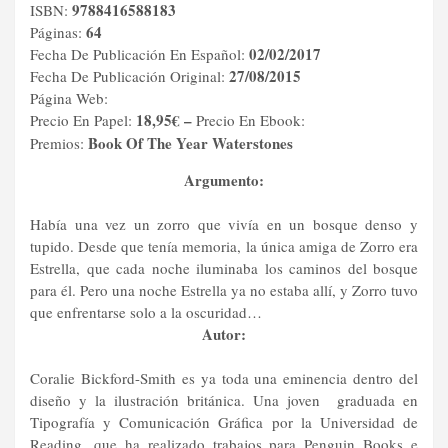
9788
4
16588183
ISBN:
64
Páginas:
02
/
0
2
/201
7
Fecha De Publicación En Español:
27
/
0
8
/201
5
Fecha
De Publicación Original:
Página Web:
18
,
95
€
–
Precio En Pape
l
:
Precio En
Ebook
:
Book
O
f
T
he Year Waterstones
Premio
s:
Argumento:
Había una vez un zorro que vivía en un bosque denso y
tupido. Desde que tenía memoria, la única amiga de Zorro era
Estrella, que cada noche iluminaba los caminos del bosque
para él. Pero una noche Estrella ya no estaba allí, y Zorro tuvo
que enfrentarse solo a la oscuridad…
Autor:
Coralie Bickford-Smith es ya toda una eminencia dentro del
diseño y la ilustración británica. Una joven graduada en
Tipografía y Comunicación Gráfica por la Universidad de
Reading, que ha realizado trabajos para Penguin Books e