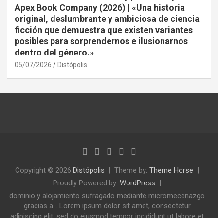
Apex Book Company (2026) | «Una historia
original, deslumbrante y ambiciosa de ciencia
ficción que demuestra que existen variantes
posibles para sorprendernos e ilusionarnos
dentro del género.»
05/07/2026
Distópolis
Copyright © 2026
Distópolis
Theme by:
Theme Horse
Proudly Powered by:
WordPress
dominio y alojamiento sufragado mediante micromecenazgo
gracias a... Lorem ipsum dolor sit amet, consectetur
adipiscing elit, sed do eiusmod tempor incididunt ut labore et