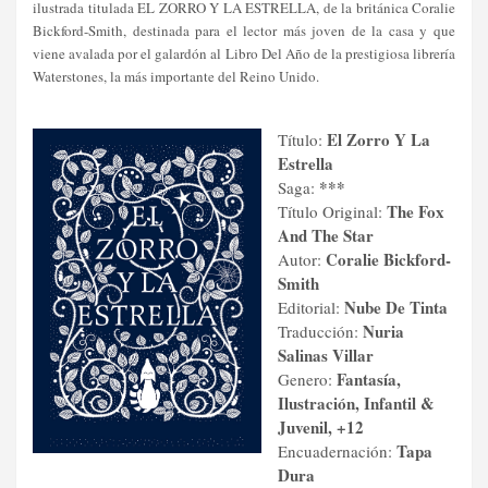
ilustrada titulada EL ZORRO Y LA ESTRELLA, de la británica Coralie
Bickford-Smith, destinada para el lector más j
oven de la casa y que
viene avalada por el galardón al Libro
Del Año de la presti
giosa librería
Waterstones, la más importante del Reino Unido.
El Zorro Y La
Título:
Estrella
***
Saga:
The Fox
Título Original:
And The Star
Coralie Bickford-
Autor:
Smith
N
ube De Tinta
Editorial:
Nuria
Traducción:
Salinas Villar
Fantasía,
Genero:
Ilustración, Infa
ntil &
Juvenil, +12
Tapa
Encuadernación:
Dura