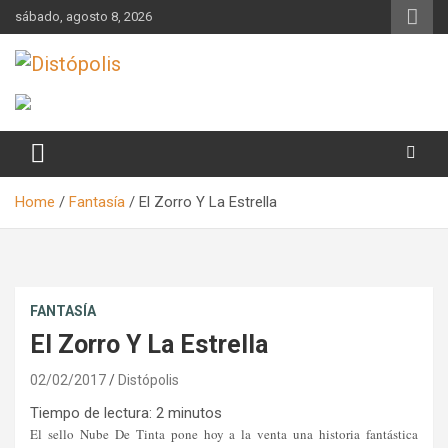
Skip
sábado, agosto 8, 2026
to
content
Novedades & Reseñas Sobre Literatura Fantástica
Distópolis
Home
Fantasía
El Zorro Y La Estrella
FANTASÍA
El Zorro Y La Estrella
02/02/2017
Distópolis
Tiempo de lectura:
2
minutos
El sello
Nube De Tinta pone hoy a la venta una historia fantástica