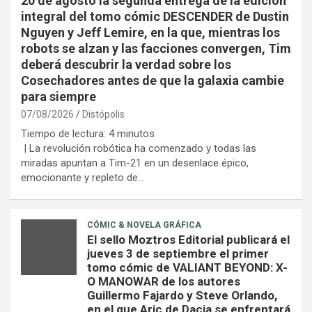
20 de agosto la segunda entrega de la edición
integral del tomo cómic DESCENDER de Dustin
Nguyen y Jeff Lemire, en la que, mientras los
robots se alzan y las facciones convergen, Tim
deberá descubrir la verdad sobre los
Cosechadores antes de que la galaxia cambie
para siempre
07/08/2026
Distópolis
Tiempo de lectura:
4
minutos
| La revolución robótica ha comenzado y todas las
miradas apuntan a Tim-21 en un desenlace épico,
emocionante y repleto de…
CÓMIC & NOVELA GRÁFICA
El sello Moztros Editorial publicará el
jueves 3 de septiembre el primer
tomo cómic de VALIANT BEYOND: X-
O MANOWAR de los autores
Guillermo Fajardo y Steve Orlando,
en el que Aric de Dacia se enfrentará