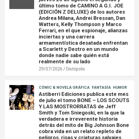
último tomo de CAMINO A G.I. JOE
(EDICIÓN Z DELUXE) de los autores
Andrea Milana, Andrei Bressan, Dan
Watters, Kelly Thompson y Marco
Ferrari, en el que espionaje, alianzas
inciertas y una carrera
armamentística desatada enfrentan
a Scarlett y Destro en un mundo
donde nadie sabe quién está
realmente de su lado
29/07/2026
Distópolis
CÓMIC & NOVELA GRÁFICA
FANTASÍA
HUMOR
Astiberri Ediciones publica este mes
de julio el tomo BONE – LOS SCOUTS
Y LAS MOSTRORRATAS de Jeff
Smith y Tom Sniegoski, en la que la
verdadera e irreverente historia
detrás del mito de Big Johnson Bone
cobra vida en un relato repleto de
peligros, risas y criaturas salvajes