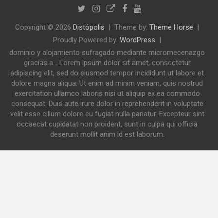
Copyright © 2026
Distópolis
Theme by:
Theme Horse
Proudly Powered by:
WordPress
dominio y alojamiento sufragado mediante micromecenazgo
gracias a... Lorem ipsum dolor sit amet, consectetur
adipiscing elit, sed do eiusmod tempor incididunt ut labore et
dolore magna aliqua. Ut enim ad minim veniam, quis nostrud
exercitation ullamco laboris nisi ut aliquip ex ea commodo
consequat. Duis aute irure dolor in reprehenderit in voluptate
velit esse cillum dolore eu fugiat nulla pariatur. Excepteur sint
occaecat cupidatat non proident, sunt in culpa qui officia
deserunt mollit anim id est laborum.