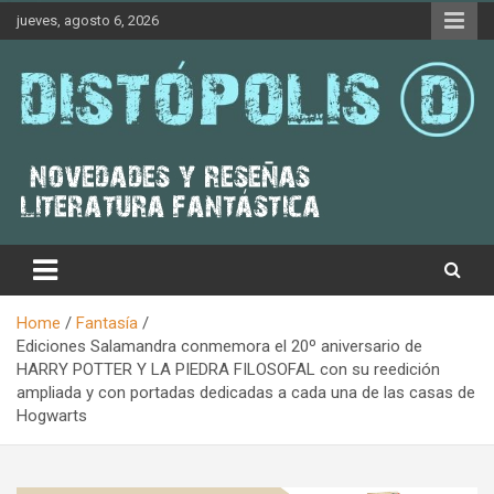
Skip
jueves, agosto 6, 2026
to
content
Novedades & Reseñas Sobre Literatura Fantástica
Distópolis
Home
Fantasía
Ediciones Salamandra conmemora el 20º aniversario de
HARRY POTTER Y LA PIEDRA FILOSOFAL con su reedición
ampliada y con portadas dedicadas a cada una de las casas de
Hogwarts