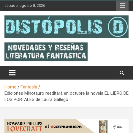
Skip
sábado, agosto 8, 2026
to
content
Novedades & Reseñas Sobre Literatura Fantástica
Distópolis
Home
Fantasía
Ediciones Minotauro reeditará en octubre la novela EL LIBRO DE
LOS PORTALES de Laura Gallego