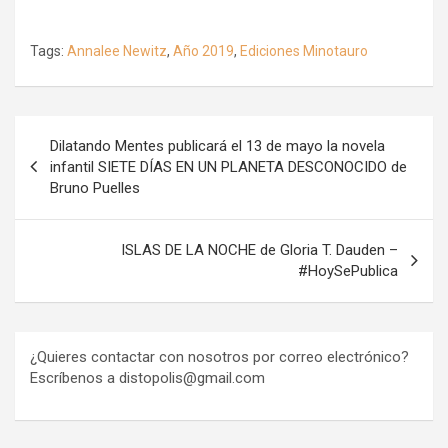
Tags:
Annalee Newitz
,
Año 2019
,
Ediciones Minotauro
Navegación
Dilatando Mentes publicará el 13 de mayo la novela
de
infantil SIETE DÍAS EN UN PLANETA DESCONOCIDO de
Bruno Puelles
entradas
ISLAS DE LA NOCHE de Gloria T. Dauden –
#HoySePublica
¿Quieres contactar con nosotros por correo electrónico?
Escríbenos a distopolis@gmail.com