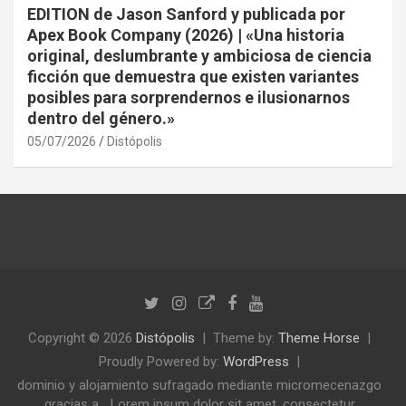
EDITION de Jason Sanford y publicada por
Apex Book Company (2026) | «Una historia
original, deslumbrante y ambiciosa de ciencia
ficción que demuestra que existen variantes
posibles para sorprendernos e ilusionarnos
dentro del género.»
05/07/2026
Distópolis
Copyright © 2026
Distópolis
Theme by:
Theme Horse
Proudly Powered by:
WordPress
dominio y alojamiento sufragado mediante micromecenazgo
gracias a... Lorem ipsum dolor sit amet, consectetur