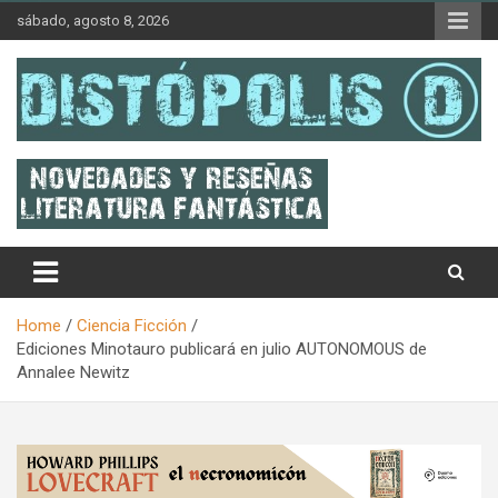
Skip
sábado, agosto 8, 2026
to
content
Novedades & Reseñas Sobre Literatura Fantástica
Distópolis
Home
Ciencia Ficción
Ediciones Minotauro publicará en julio AUTONOMOUS de
Annalee Newitz