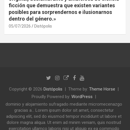
ficción que demuestra que existen variantes
posibles para sorprendernos e ilusionarnos
dentro del género.»
05/07/2026
Distópolis
Copyright © 2026
Distópolis
Theme by:
Theme Horse
Proudly Powered by:
WordPress
dominio y alojamiento sufragado mediante micromecenazgo
gracias a... Lorem ipsum dolor sit amet, consectetur
adipiscing elit, sed do eiusmod tempor incididunt ut labore et
dolore magna aliqua. Ut enim ad minim veniam, quis nostrud
exercitation ullamco laboris nisi ut aliquip ex ea commodo