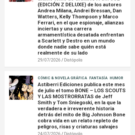
(EDICIÓN Z DELUXE) de los autores
Andrea Milana, Andrei Bressan, Dan
Watters, Kelly Thompson y Marco
Ferrari, en el que espionaje, alianzas
inciertas y una carrera
armamentística desatada enfrentan
a Scarlett y Destro en un mundo
donde nadie sabe quién está
realmente de su lado
29/07/2026
Distópolis
CÓMIC & NOVELA GRÁFICA
FANTASÍA
HUMOR
Astiberri Ediciones publica este mes
de julio el tomo BONE – LOS SCOUTS
Y LAS MOSTRORRATAS de Jeff
Smith y Tom Sniegoski, en la que la
verdadera e irreverente historia
detrás del mito de Big Johnson Bone
cobra vida en un relato repleto de
peligros, risas y criaturas salvajes
24/07/2026
Distópolis