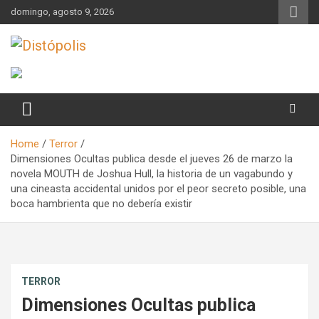
Skip
domingo, agosto 9, 2026
to
content
Novedades & Reseñas Sobre Literatura Fantástica
Distópolis
Home
Terror
Dimensiones Ocultas publica desde el jueves 26 de marzo la
novela MOUTH de Joshua Hull, la historia de un vagabundo y
una cineasta accidental unidos por el peor secreto posible, una
boca hambrienta que no debería existir
TERROR
Dimensiones Ocultas publica