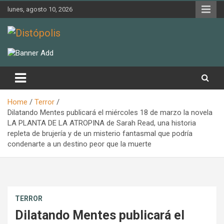
Skip
lunes, agosto 10, 2026
to
content
Novedades & Reseñas Sobre Literatura Fantástica
Distópolis
Home
Terror
Dilatando Mentes publicará el miércoles 18 de marzo la novela
LA PLANTA DE LA ATROPINA de Sarah Read, una historia
repleta de brujería y de un misterio fantasmal que podría
condenarte a un destino peor que la muerte
TERROR
Dilatando Mentes publicará el