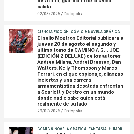
de Otoño, guardiana de la única
salida
02/08/2026
Distópolis
CIENCIA FICCIÓN
CÓMIC & NOVELA GRÁFICA
El sello Moztros Editorial publicará el
jueves 20 de agosto el segundo y
último tomo de CAMINO A G.I. JOE
(EDICIÓN Z DELUXE) de los autores
Andrea Milana, Andrei Bressan, Dan
Watters, Kelly Thompson y Marco
Ferrari, en el que espionaje, alianzas
inciertas y una carrera
armamentística desatada enfrentan
a Scarlett y Destro en un mundo
donde nadie sabe quién está
realmente de su lado
29/07/2026
Distópolis
CÓMIC & NOVELA GRÁFICA
FANTASÍA
HUMOR