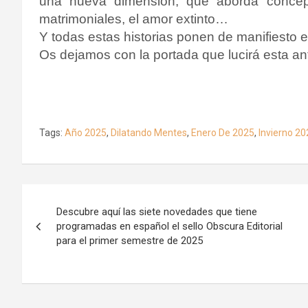
una nueva dimensión, que aborda concept
matrimoniales, el amor extinto…
Y todas estas historias ponen de manifiesto 
Os dejamos con la portada que lucirá esta ant
Tags:
Año 2025
,
Dilatando Mentes
,
Enero De 2025
,
Invierno 20
Navegación
Descubre aquí las siete novedades que tiene
de
programadas en español el sello Obscura Editorial
para el primer semestre de 2025
entradas