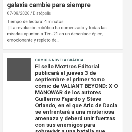
galaxia cambie para siempre
07/08/2026
Distópolis
Tiempo de lectura:
4
minutos
| La revolución robótica ha comenzado y todas las
miradas apuntan a Tim-21 en un desenlace épico,
emocionante y repleto de…
CÓMIC & NOVELA GRÁFICA
El sello Moztros Editorial
publicará el jueves 3 de
septiembre el primer tomo
cómic de VALIANT BEYOND: X-O
MANOWAR de los autores
Guillermo Fajardo y Steve
Orlando, en el que Aric de Dacia
se enfrentará a una misteriosa
amenaza y deberá unir fuerzas
con sus enemigos para
sobrevivir a una batalla que