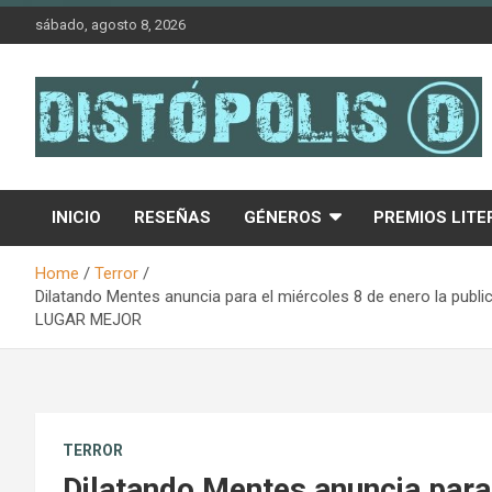
Skip
sábado, agosto 8, 2026
to
content
Novedades & Reseñas Sobre Literatura Fantástica
Distópolis
INICIO
RESEÑAS
GÉNEROS
PREMIOS LITE
Home
Terror
Dilatando Mentes anuncia para el miércoles 8 de enero la publ
LUGAR MEJOR
TERROR
Dilatando Mentes anuncia para 