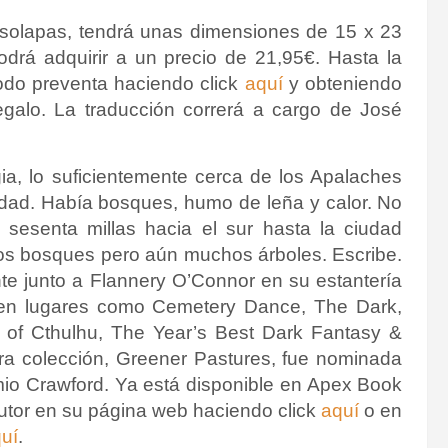
n solapas, tendrá unas dimensiones de 15 x 23
drá adquirir a un precio de 21,95€. Hasta la
odo preventa haciendo click
aquí
y obteniendo
alo. La traducción correrá a cargo de José
ia, lo suficientemente cerca de los Apalaches
idad.
Había bosques, humo de leña y calor.
No
 sesenta millas hacia el sur hasta la ciudad
nos bosques pero aún muchos árboles.
Escribe.
 junto a Flannery O’Connor en su estantería
 en lugares como Cemetery Dance, The Dark,
of Cthulhu, The Year’s Best Dark Fantasy &
ra colección, Greener Pastures, fue nominada
mio Crawford.
Ya está disponible en Apex Book
tor en su página web haciendo click
aquí
o en
uí
.