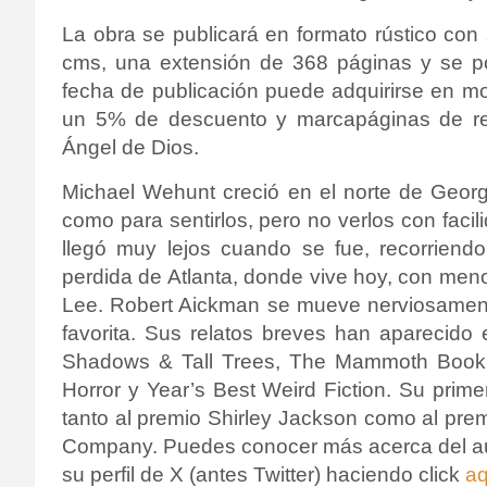
La obra se publicará en formato rústico co
cms, una extensión de 368 páginas y se po
fecha de publicación puede adquirirse en m
un 5% de descuento y marcapáginas de reg
Ángel de Dios.
Michael Wehunt creció en el norte de Georg
como para sentirlos, pero no verlos con facil
llegó muy lejos cuando se fue, recorriendo
perdida de Atlanta, donde vive hoy, con me
Lee.
Robert Aickman se mueve nerviosamente
favorita.
Sus relatos breves han aparecido
Shadows & Tall Trees, The Mammoth Book 
Horror y Year’s Best Weird Fiction.
Su prime
tanto al premio Shirley Jackson como al pre
Company.
Puedes conocer más acerca del au
su perfil de X (antes Twitter) haciendo click
aq