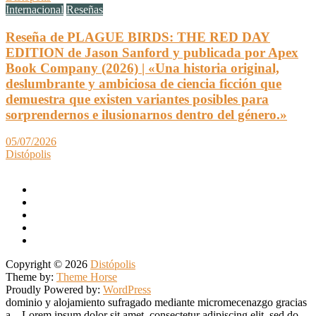
Internacional
Reseñas
Reseña de PLAGUE BIRDS: THE RED DAY
EDITION de Jason Sanford y publicada por Apex
Book Company (2026) | «Una historia original,
deslumbrante y ambiciosa de ciencia ficción que
demuestra que existen variantes posibles para
sorprendernos e ilusionarnos dentro del género.»
05/07/2026
Distópolis
Copyright © 2026
Distópolis
Theme by:
Theme Horse
Proudly Powered by:
WordPress
dominio y alojamiento sufragado mediante micromecenazgo gracias
a... Lorem ipsum dolor sit amet, consectetur adipiscing elit, sed do