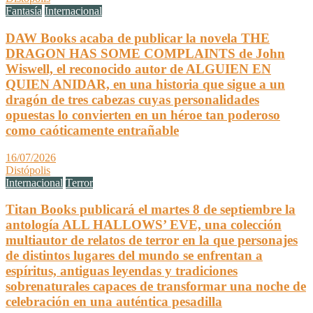
Fantasía
Internacional
DAW Books acaba de publicar la novela THE
DRAGON HAS SOME COMPLAINTS de John
Wiswell, el reconocido autor de ALGUIEN EN
QUIEN ANIDAR, en una historia que sigue a un
dragón de tres cabezas cuyas personalidades
opuestas lo convierten en un héroe tan poderoso
como caóticamente entrañable
16/07/2026
Distópolis
Internacional
Terror
Titan Books publicará el martes 8 de septiembre la
antología ALL HALLOWS’ EVE, una colección
multiautor de relatos de terror en la que personajes
de distintos lugares del mundo se enfrentan a
espíritus, antiguas leyendas y tradiciones
sobrenaturales capaces de transformar una noche de
celebración en una auténtica pesadilla