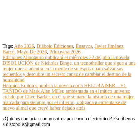
Tags:
Año 2026
,
Diábolo Ediciones
,
Ensayos
,
Javier Jiménez
Barco
,
Mayo De 2026
,
Primavera 2026
Navegación
Ediciones Minotauro publicará el miércoles 22 de julio la novela
DISOLUCIÓN de Nicholas Binge, un tecnothriller que sigue a una
de
mujer que se adentra en la mente de su esposo para salvar sus
entradas
recuerdos y descubre un secreto capaz de cambiar el destino de la
humanidad
Hermida Editores publica la novela corta HELLRAISER – EL
TAÑIDO de Mark Alan Miller, ambientada en el mítico universo
creado por Clive Barker, en el que se narra la historia de una mujer
marcada para siempre por el infierno, obligada a enfrentarse de
nuevo al mal que creyó haber dejado atrás
¿Quieres contactar con nosotros por correo electrónico? Escríbenos
a distopolis@gmail.com