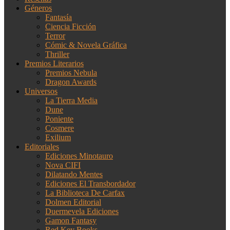
Géneros
Fantasía
Ciencia Ficción
Terror
Cómic & Novela Gráfica
Thriller
Premios Literarios
Premios Nebula
Dragon Awards
Universos
La Tierra Media
Dune
Poniente
Cosmere
Exilium
Editoriales
Ediciones Minotauro
Nova CIFI
Dilatando Mentes
Ediciones El Transbordador
La Biblioteca De Carfax
Dolmen Editorial
Duermevela Ediciones
Gamon Fantasy
Red Key Books