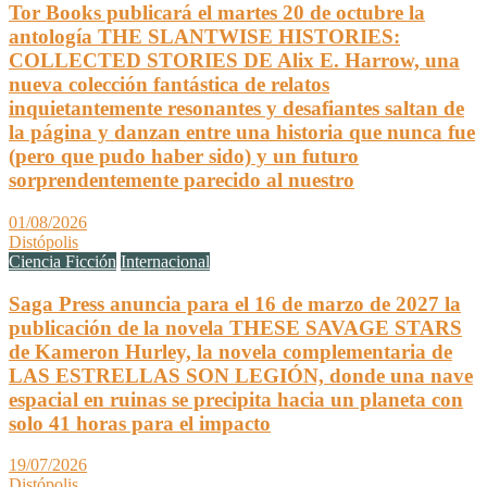
Tor Books publicará el martes 20 de octubre la
antología THE SLANTWISE HISTORIES:
COLLECTED STORIES DE Alix E. Harrow, una
nueva colección fantástica de relatos
inquietantemente resonantes y desafiantes saltan de
la página y danzan entre una historia que nunca fue
(pero que pudo haber sido) y un futuro
sorprendentemente parecido al nuestro
01/08/2026
Distópolis
Ciencia Ficción
Internacional
Saga Press anuncia para el 16 de marzo de 2027 la
publicación de la novela THESE SAVAGE STARS
de Kameron Hurley, la novela complementaria de
LAS ESTRELLAS SON LEGIÓN, donde una nave
espacial en ruinas se precipita hacia un planeta con
solo 41 horas para el impacto
19/07/2026
Distópolis