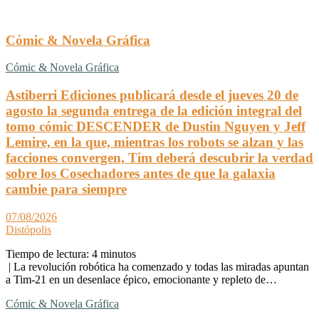
Cómic & Novela Gráfica
Cómic & Novela Gráfica
Astiberri Ediciones publicará desde el jueves 20 de
agosto la segunda entrega de la edición integral del
tomo cómic DESCENDER de Dustin Nguyen y Jeff
Lemire, en la que, mientras los robots se alzan y las
facciones convergen, Tim deberá descubrir la verdad
sobre los Cosechadores antes de que la galaxia
cambie para siempre
07/08/2026
Distópolis
Tiempo de lectura:
4
minutos
| La revolución robótica ha comenzado y todas las miradas apuntan
a Tim-21 en un desenlace épico, emocionante y repleto de…
Cómic & Novela Gráfica