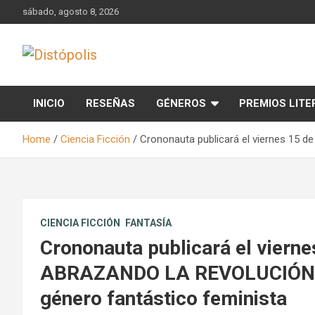
Skip
sábado, agosto 8, 2026
to
content
Novedades & Reseñas Sobre Literatura Fantástica
Distópolis
INICIO
RESEÑAS
GÉNEROS
PREMIOS LITE
Home
Ciencia Ficción
Crononauta publicará el viernes 15 d
CIENCIA FICCIÓN
FANTASÍA
Crononauta publicará el viernes
ABRAZANDO LA REVOLUCIÓN, un
género fantástico feminista