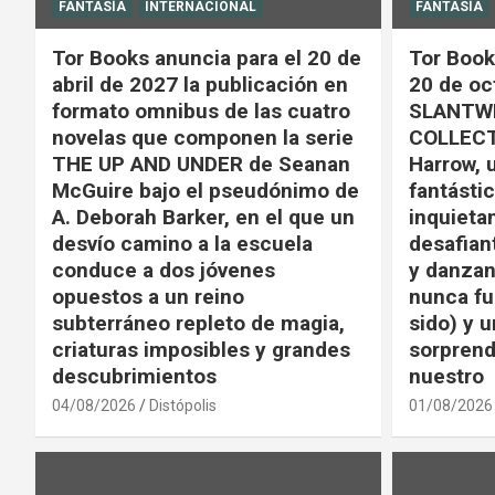
FANTASÍA
INTERNACIONAL
FANTASÍA
Tor Books anuncia para el 20 de
Tor Book
abril de 2027 la publicación en
20 de oc
formato omnibus de las cuatro
SLANTWI
novelas que componen la serie
COLLECT
THE UP AND UNDER de Seanan
Harrow, 
McGuire bajo el pseudónimo de
fantástic
A. Deborah Barker, en el que un
inquieta
desvío camino a la escuela
desafian
conduce a dos jóvenes
y danzan
opuestos a un reino
nunca fu
subterráneo repleto de magia,
sido) y u
criaturas imposibles y grandes
sorprend
descubrimientos
nuestro
04/08/2026
Distópolis
01/08/2026