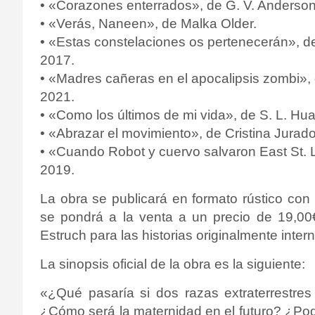
• «Corazones enterrados», de G. V. Anderson
• «Verás, Naneen», de Malka Older.
• «Estas constelaciones os pertenecerán», 
2017.
• «Madres cañeras en el apocalipsis zombi»
2021.
• «Como los últimos de mi vida», de S. L. H
• «Abrazar el movimiento», de Cristina Jurad
• «Cuando Robot y cuervo salvaron East St. 
2019.
La obra se publicará en formato rústico co
se pondrá a la venta a un precio de 19,00
Estruch
para las historias originalmente inter
La sinopsis oficial de la obra es la siguiente:
«
¿Qué pasaría si dos razas extraterrestre
¿Cómo será la maternidad en el futuro? ¿Po