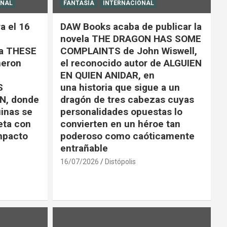
ONAL
FANTASÍA
INTERNACIONAL
a el 16
DAW Books acaba de publicar la
novela THE DRAGON HAS SOME
la THESE
COMPLAINTS de John Wiswell,
eron
el reconocido autor de ALGUIEN
EN QUIEN ANIDAR, en
S
una historia que sigue a un
N, donde
dragón de tres cabezas cuyas
uinas se
personalidades opuestas lo
eta con
convierten en un héroe tan
impacto
poderoso como caóticamente
entrañable
16/07/2026
Distópolis