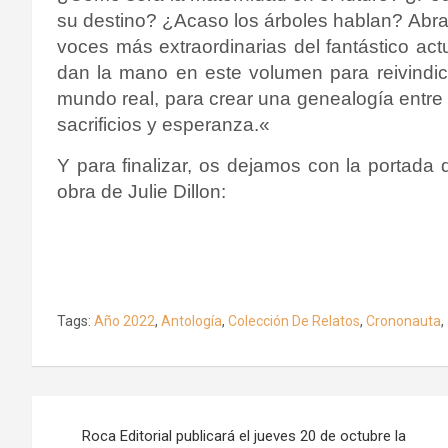
su destino? ¿Acaso los árboles hablan?
Abra
voces más extraordina
rias del fantástico act
dan la
mano en este volumen para reivindica
mundo real, para crear una genealogía entre
sacrificios y esperanza.
«
Y para finalizar, os dejamos con la portada q
obra de
Julie Dillon
:
Tags:
Año 2022
,
Antología
,
Colección De Relatos
,
Crononauta
,
Navegación
Roca Editorial publicará el jueves 20 de octubre la