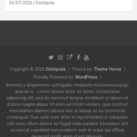
05/07/2026
Distópolis
Copyright © 2026
Distópolis
Theme by:
Theme Horse
Proudly Powered by:
WordPress
dominio y alojamiento sufragado mediante micromecenazgo
gracias a... Lorem ipsum dolor sit amet, consectetur
adipiscing elit, sed do eiusmod tempor incididunt ut labore et
dolore magna aliqua. Ut enim ad minim veniam, quis nostrud
exercitation ullamco laboris nisi ut aliquip ex ea commodo
consequat. Duis aute irure dolor in reprehenderit in voluptate
velit esse cillum dolore eu fugiat nulla pariatur. Excepteur sint
occaecat cupidatat non proident, sunt in culpa qui officia
deserunt mollit anim id est laborum.