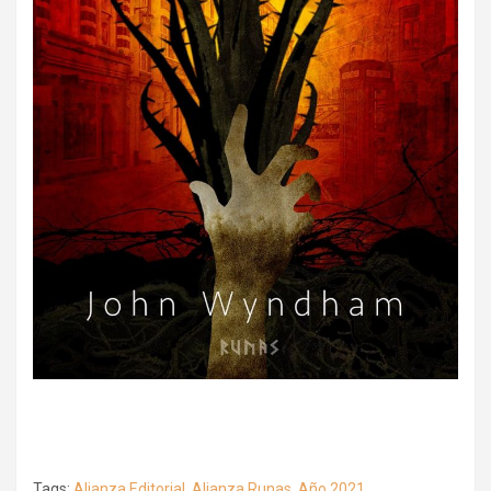
Tags:
Alianza Editorial
,
Alianza Runas
,
Año 2021
,