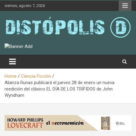
Skip
viernes, agosto 7, 2026
to
content
Novedades & Reseñas Sobre Literatura Fantástica
Distópolis
Home
Ciencia Ficción
Alianza Runas publicará el jueves 28 de enero un nueva
reedición del clásico EL DÍA DE LOS TRÍFIDOS de John
Wyndham