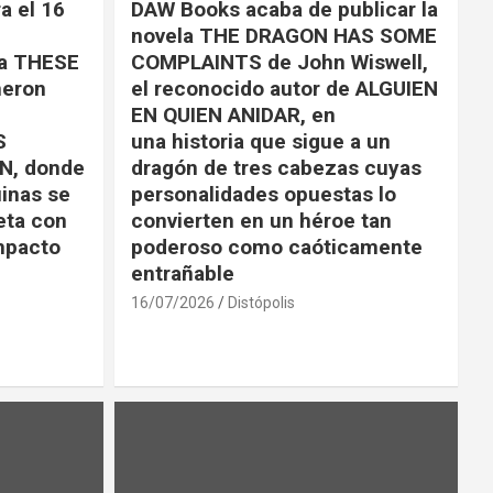
a el 16
DAW Books acaba de publicar la
novela THE DRAGON HAS SOME
la THESE
COMPLAINTS de John Wiswell,
eron
el reconocido autor de ALGUIEN
EN QUIEN ANIDAR, en
S
una historia que sigue a un
N, donde
dragón de tres cabezas cuyas
uinas se
personalidades opuestas lo
eta con
convierten en un héroe tan
impacto
poderoso como caóticamente
entrañable
16/07/2026
Distópolis