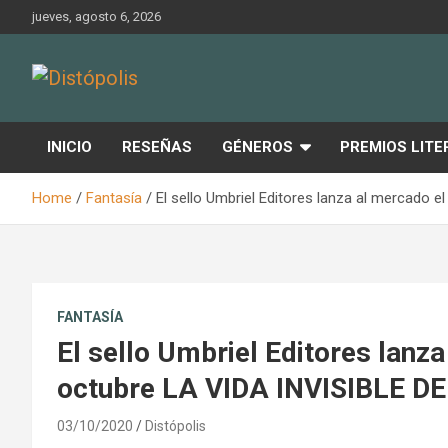
Skip
jueves, agosto 6, 2026
to
content
Novedades & Reseñas Sobre Literatura Fantástica
Distópolis
INICIO
RESEÑAS
GÉNEROS
PREMIOS LITE
Home
Fantasía
El sello Umbriel Editores lanza al mercado
FANTASÍA
El sello Umbriel Editores lanz
octubre LA VIDA INVISIBLE DE
03/10/2020
Distópolis