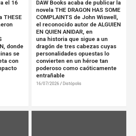
a el 16
DAW Books acaba de publicar la
novela THE DRAGON HAS SOME
la THESE
COMPLAINTS de John Wiswell,
eron
el reconocido autor de ALGUIEN
EN QUIEN ANIDAR, en
S
una historia que sigue a un
N, donde
dragón de tres cabezas cuyas
uinas se
personalidades opuestas lo
eta con
convierten en un héroe tan
impacto
poderoso como caóticamente
entrañable
16/07/2026
Distópolis