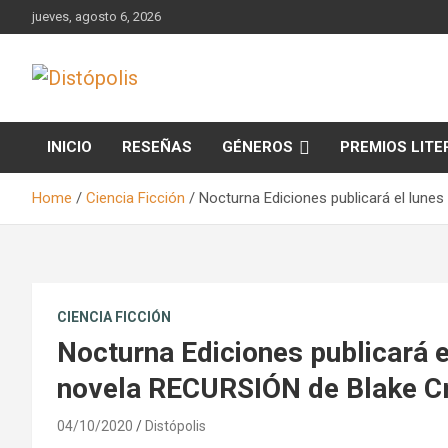
Skip
jueves, agosto 6, 2026
to
content
Novedades & Reseñas Sobre Literatura Fantástica
Distópolis
INICIO
RESEÑAS
GÉNEROS
PREMIOS LITE
Home
Ciencia Ficción
Nocturna Ediciones publicará el lune
CIENCIA FICCIÓN
Nocturna Ediciones publicará e
novela RECURSIÓN de Blake C
04/10/2020
Distópolis