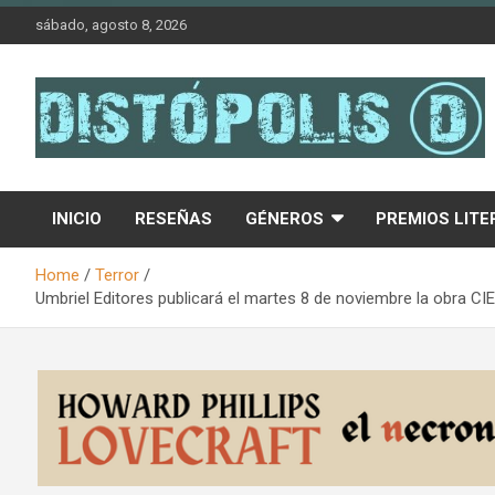
Skip
sábado, agosto 8, 2026
to
content
Novedades & Reseñas Sobre Literatura Fantástica
Distópolis
INICIO
RESEÑAS
GÉNEROS
PREMIOS LITE
Home
Terror
Umbriel Editores publicará el martes 8 de noviembre la obra 