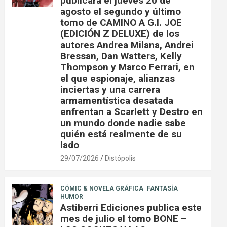
publicará el jueves 20 de
agosto el segundo y último
tomo de CAMINO A G.I. JOE
(EDICIÓN Z DELUXE) de los
autores Andrea Milana, Andrei
Bressan, Dan Watters, Kelly
Thompson y Marco Ferrari, en
el que espionaje, alianzas
inciertas y una carrera
armamentística desatada
enfrentan a Scarlett y Destro en
un mundo donde nadie sabe
quién está realmente de su
lado
29/07/2026
Distópolis
CÓMIC & NOVELA GRÁFICA
FANTASÍA
HUMOR
Astiberri Ediciones publica este
mes de julio el tomo BONE –