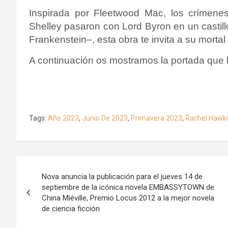
Inspirada por Fleetwood Mac, los crímen
Shelley pasaron con Lord Byron en un castill
Frankenstein–, esta obra te invita a su mortal
A continuación os mostramos la portada que l
Tags:
Año 2023
,
Junio De 2023
,
Primavera 2023
,
Rachel Hawk
Navegación
Nova anuncia la publicación para el jueves 14 de
de
septiembre de la icónica novela EMBASSYTOWN de
China Miéville, Premio Locus 2012 a la mejor novela
entradas
de ciencia ficción