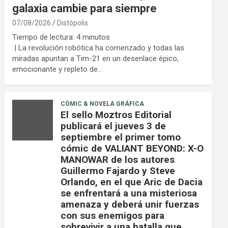
galaxia cambie para siempre
07/08/2026
Distópolis
Tiempo de lectura:
4
minutos
| La revolución robótica ha comenzado y todas las
miradas apuntan a Tim-21 en un desenlace épico,
emocionante y repleto de…
CÓMIC & NOVELA GRÁFICA
El sello Moztros Editorial
publicará el jueves 3 de
septiembre el primer tomo
cómic de VALIANT BEYOND: X-O
MANOWAR de los autores
Guillermo Fajardo y Steve
Orlando, en el que Aric de Dacia
se enfrentará a una misteriosa
amenaza y deberá unir fuerzas
con sus enemigos para
sobrevivir a una batalla que