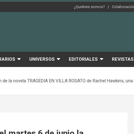
¿Quiénes somos?
Colaboración
RARIOS
UNIVERSOS
EDITORIALES
REVISTAS
ción de la novela TRAGEDIA EN VILLA ROSATO de Rachel Hawkins, una
el martes 6 de junio la