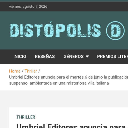
Skip
viernes, agosto 7, 2026
to
content
Novedades & Reseñas Sobre Literatura Fantástica
Distópolis
INICIO
RESEÑAS
GÉNEROS
PREMIOS LITE
Home
Thriller
Umbriel Editores anuncia para el martes 6 de junio la publica
suspenso, ambientada en una misteriosa villa italiana
THRILLER
Umbriel Editores anuncia para 