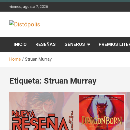
Skip
viernes, agosto 7, 2026
to
content
Novedades & Reseñas Sobre Literatura Fantástica
Distópolis
INICIO
RESEÑAS
GÉNEROS
PREMIOS LITE
Home
Struan Murray
Etiqueta:
Struan Murray