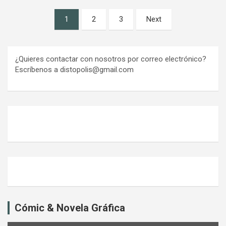
Paginación
1
2
3
Next
de
entradas
¿Quieres contactar con nosotros por correo electrónico?
Escríbenos a distopolis@gmail.com
Cómic & Novela Gráfica