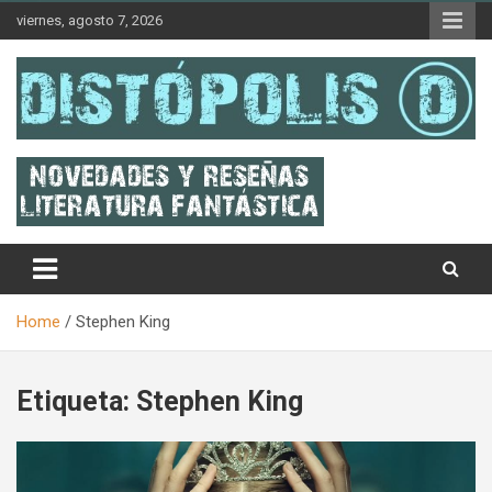
Skip
viernes, agosto 7, 2026
to
content
Novedades & Reseñas Sobre Literatura Fantástica
Distópolis
Home
Stephen King
Etiqueta:
Stephen King