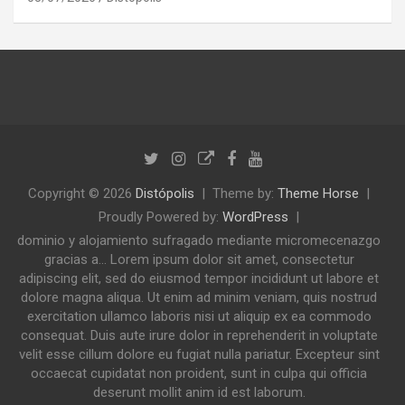
Copyright © 2026
Distópolis
Theme by:
Theme Horse
Proudly Powered by:
WordPress
dominio y alojamiento sufragado mediante micromecenazgo
gracias a... Lorem ipsum dolor sit amet, consectetur
adipiscing elit, sed do eiusmod tempor incididunt ut labore et
dolore magna aliqua. Ut enim ad minim veniam, quis nostrud
exercitation ullamco laboris nisi ut aliquip ex ea commodo
consequat. Duis aute irure dolor in reprehenderit in voluptate
velit esse cillum dolore eu fugiat nulla pariatur. Excepteur sint
occaecat cupidatat non proident, sunt in culpa qui officia
deserunt mollit anim id est laborum.