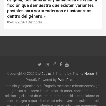
ficción que demuestra que existen variantes
posibles para sorprendernos e ilusionarnos
dentro del género.»
05/07/2026
Distópolis
Copyright © 2026
Distópolis
Theme by:
Theme Horse
Proudly Powered by:
WordPress
dominio y alojamiento sufragado mediante micromecenazgo
gracias a... Lorem ipsum dolor sit amet, consectetur
adipiscing elit, sed do eiusmod tempor incididunt ut labore et
dolore magna aliqua. Ut enim ad minim veniam, quis nostrud
exercitation ullamco laboris nisi ut aliquip ex ea commodo