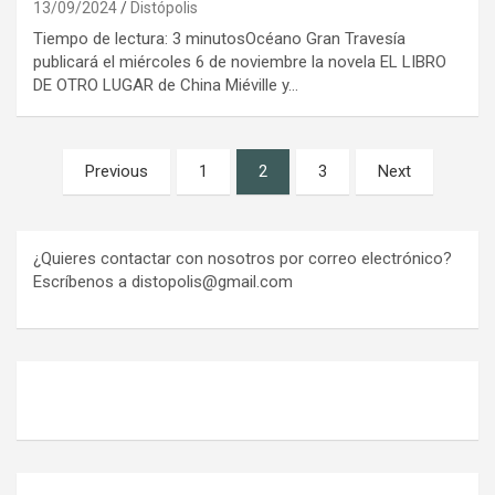
13/09/2024
Distópolis
Tiempo de lectura: 3 minutosOcéano Gran Travesía
publicará el miércoles 6 de noviembre la novela EL LIBRO
DE OTRO LUGAR de China Miéville y…
Paginación
Previous
1
2
3
Next
de
entradas
¿Quieres contactar con nosotros por correo electrónico?
Escríbenos a distopolis@gmail.com