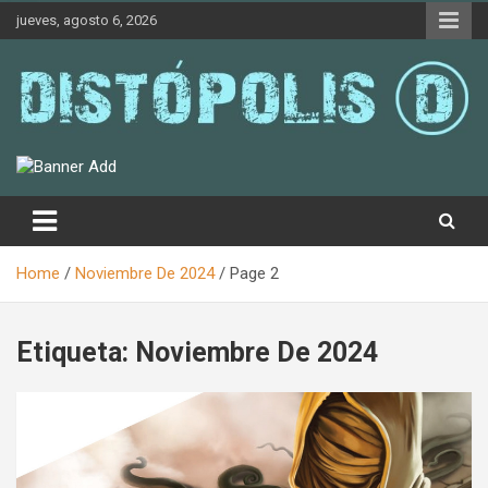
Skip
jueves, agosto 6, 2026
to
content
Novedades & Reseñas Sobre Literatura Fantástica
Distópolis
Home
Noviembre De 2024
Page 2
Etiqueta:
Noviembre De 2024