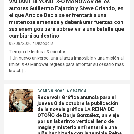
VALIANT BEYOND: X-O MANOWAR de los
autores Guillermo Fajardo y Steve Orlando, en
el que Aric de Dacia se enfrentará a una
misteriosa amenaza y deberá unir fuerzas con
sus enemigos para sobrevivir a una batalla que
cambiará su destino
02/08/2026
Distópolis
Tiempo de lectura:
3
minutos
| Un nuevo universo, una alianza imposible y una misión al
límite: X-O Manowar regresa para afrontar su desafío más
brutal. |…
CÓMIC & NOVELA GRÁFICA
Reservoir Gráfica anuncia para el
jueves 8 de octubre la publicación
de la novela gráfica LA REINA DE
OTOÑO de Borja González, un viaje
por un laberinto vertical lleno de
magia y misterio enfrentará a una
niña hechizada con la temible Reina