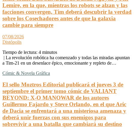
Lemire, en la que, mientras los robots se alzan y las
facciones convergen, Tim deberá descubrir la verdad
sobre los Cosechadores antes de que la galaxia
cambie para siempre
07/08/2026
Distópolis
Tiempo de lectura:
4
minutos
| La revolución robótica ha comenzado y todas las miradas apuntan
a Tim-21 en un desenlace épico, emocionante y repleto de…
Cómic & Novela Gráfica
El sello Moztros Editorial publicará el jueves 3 de
septiembre el primer tomo cómic de VALIANT
BEYOND: X-O MANOWAR de los autores
Guillermo Fajardo y Steve Orlando, en el que Aric
de Dacia se enfrentará a una misteriosa amenaza y
deberá unir fuerzas con sus enemigos para
sobrevivir a una batalla que cambiará su destino