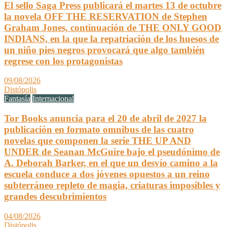
El sello Saga Press publicará el martes 13 de octubre
la novela OFF THE RESERVATION de Stephen
Graham Jones, continuación de THE ONLY GOOD
INDIANS, en la que la repatriación de los huesos de
un niño pies negros provocará que algo también
regrese con los protagonistas
09/08/2026
Distópolis
Fantasía
Internacional
Tor Books anuncia para el 20 de abril de 2027 la
publicación en formato omnibus de las cuatro
novelas que componen la serie THE UP AND
UNDER de Seanan McGuire bajo el pseudónimo de
A. Deborah Barker, en el que un desvío camino a la
escuela conduce a dos jóvenes opuestos a un reino
subterráneo repleto de magia, criaturas imposibles y
grandes descubrimientos
04/08/2026
Distópolis