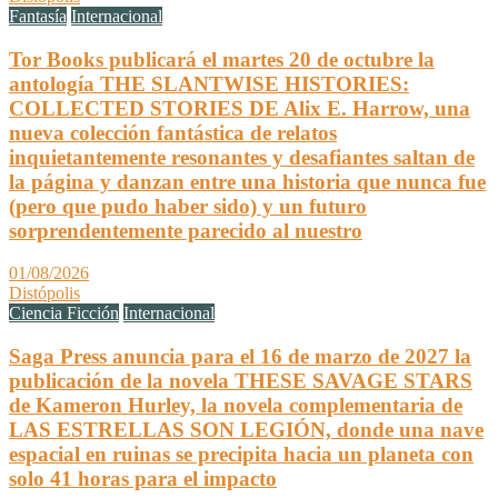
Fantasía
Internacional
Tor Books publicará el martes 20 de octubre la
antología THE SLANTWISE HISTORIES:
COLLECTED STORIES DE Alix E. Harrow, una
nueva colección fantástica de relatos
inquietantemente resonantes y desafiantes saltan de
la página y danzan entre una historia que nunca fue
(pero que pudo haber sido) y un futuro
sorprendentemente parecido al nuestro
01/08/2026
Distópolis
Ciencia Ficción
Internacional
Saga Press anuncia para el 16 de marzo de 2027 la
publicación de la novela THESE SAVAGE STARS
de Kameron Hurley, la novela complementaria de
LAS ESTRELLAS SON LEGIÓN, donde una nave
espacial en ruinas se precipita hacia un planeta con
solo 41 horas para el impacto