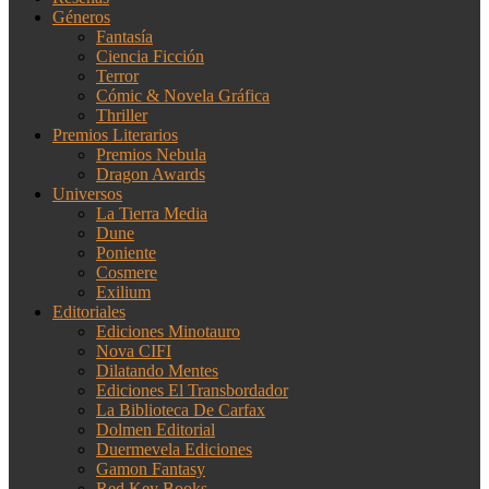
Géneros
Fantasía
Ciencia Ficción
Terror
Cómic & Novela Gráfica
Thriller
Premios Literarios
Premios Nebula
Dragon Awards
Universos
La Tierra Media
Dune
Poniente
Cosmere
Exilium
Editoriales
Ediciones Minotauro
Nova CIFI
Dilatando Mentes
Ediciones El Transbordador
La Biblioteca De Carfax
Dolmen Editorial
Duermevela Ediciones
Gamon Fantasy
Red Key Books