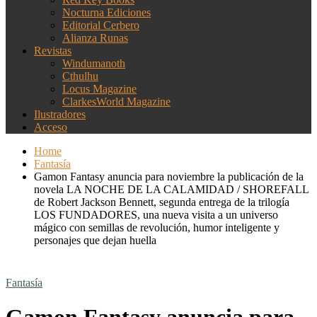
Nocturna Ediciones
Editorial Cerbero
Alianza Runas
Revistas
Windumanoth
Cthulhu
Locus Magazine
ClarkesWorld Magazine
Ilustradores
Acceso
Home
Fantasía
Gamon Fantasy anuncia para noviembre la publicación de la
novela LA NOCHE DE LA CALAMIDAD / SHOREFALL
de Robert Jackson Bennett, segunda entrega de la trilogía
LOS FUNDADORES, una nueva visita a un universo
mágico con semillas de revolución, humor inteligente y
personajes que dejan huella
Fantasía