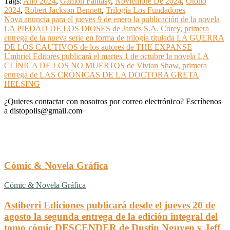
Tags:
Año 2024
,
Gamon Fantasy
,
Noviembre De 2024
,
Otoño
2024
,
Robert Jackson Bennett
,
Trilogía Los Fundadores
Navegación
Nova anuncia para el jueves 9 de enero la publicación de la novela
LA PIEDAD DE LOS DIOSES de James S.A. Corey, primera
de
entrega de la nueva serie en forma de trilogía titulada LA GUERRA
entradas
DE LOS CAUTIVOS de los autores de THE EXPANSE
Umbriel Editores publicará el martes 1 de octubre la novela LA
CLÍNICA DE LOS NO MUERTOS de Vivian Shaw, primera
entrega de LAS CRÓNICAS DE LA DOCTORA GRETA
HELSING
¿Quieres contactar con nosotros por correo electrónico? Escríbenos
a distopolis@gmail.com
Cómic & Novela Gráfica
Cómic & Novela Gráfica
Astiberri Ediciones publicará desde el jueves 20 de
agosto la segunda entrega de la edición integral del
tomo cómic DESCENDER de Dustin Nguyen y Jeff