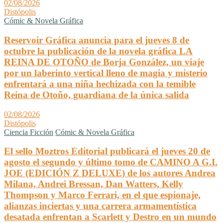
02/08/2026
Distópolis
Cómic & Novela Gráfica
Reservoir Gráfica anuncia para el jueves 8 de
octubre la publicación de la novela gráfica LA
REINA DE OTOÑO de Borja González, un viaje
por un laberinto vertical lleno de magia y misterio
enfrentará a una niña hechizada con la temible
Reina de Otoño, guardiana de la única salida
02/08/2026
Distópolis
Ciencia Ficción
Cómic & Novela Gráfica
El sello Moztros Editorial publicará el jueves 20 de
agosto el segundo y último tomo de CAMINO A G.I.
JOE (EDICIÓN Z DELUXE) de los autores Andrea
Milana, Andrei Bressan, Dan Watters, Kelly
Thompson y Marco Ferrari, en el que espionaje,
alianzas inciertas y una carrera armamentística
desatada enfrentan a Scarlett y Destro en un mundo