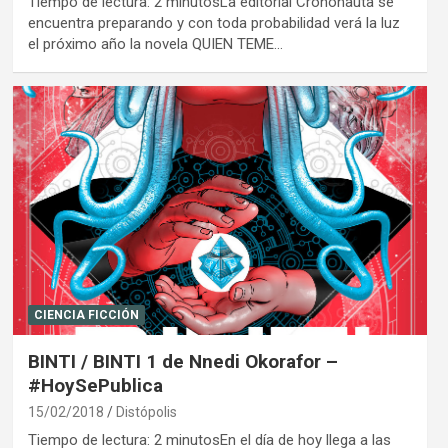
Tiempo de lectura: 2 minutosLa editorial Crononauta se
encuentra preparando y con toda probabilidad verá la luz
el próximo año la novela QUIEN TEME…
CIENCIA FICCIÓN
BINTI / BINTI 1 de Nnedi Okorafor –
#HoySePublica
15/02/2018
Distópolis
Tiempo de lectura: 2 minutosEn el día de hoy llega a las