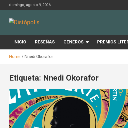
Skip
domingo, agosto 9, 2026
to
content
Novedades & Reseñas Sobre Literatura Fantástica
Distópolis
INICIO
RESEÑAS
GÉNEROS
PREMIOS LITE
Home
Nnedi Okorafor
Etiqueta:
Nnedi Okorafor