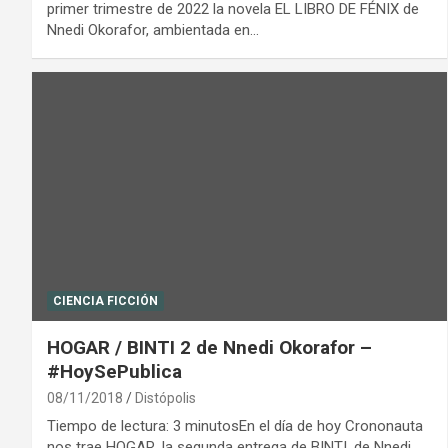
primer trimestre de 2022 la novela EL LIBRO DE FÉNIX de
Nnedi Okorafor, ambientada en…
CIENCIA FICCIÓN
HOGAR / BINTI 2 de Nnedi Okorafor –
#HoySePublica
08/11/2018
Distópolis
Tiempo de lectura: 3 minutosEn el día de hoy Crononauta
nos trae HOGAR, la segunda entrega de BINTI, de Nnedi