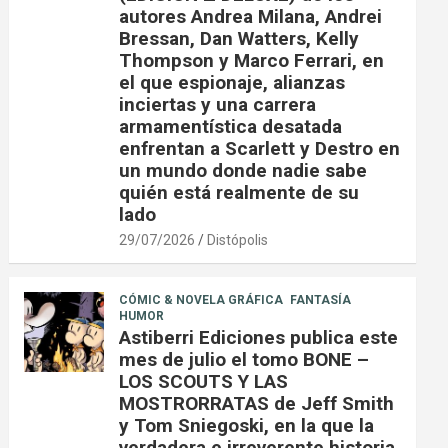
autores Andrea Milana, Andrei
Bressan, Dan Watters, Kelly
Thompson y Marco Ferrari, en
el que espionaje, alianzas
inciertas y una carrera
armamentística desatada
enfrentan a Scarlett y Destro en
un mundo donde nadie sabe
quién está realmente de su
lado
29/07/2026
Distópolis
CÓMIC & NOVELA GRÁFICA
FANTASÍA
HUMOR
Astiberri Ediciones publica este
mes de julio el tomo BONE –
LOS SCOUTS Y LAS
MOSTRORRATAS de Jeff Smith
y Tom Sniegoski, en la que la
verdadera e irreverente historia