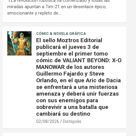
| La revolución robótica ha comenzado y todas las
miradas apuntan a Tim-21 en un desenlace épico,
emocionante y repleto de…
CÓMIC & NOVELA GRÁFICA
El sello Moztros Editorial
publicará el jueves 3 de
septiembre el primer tomo
cómic de VALIANT BEYOND: X-O
MANOWAR de los autores
Guillermo Fajardo y Steve
Orlando, en el que Aric de Dacia
se enfrentará a una misteriosa
amenaza y deberá unir fuerzas
con sus enemigos para
sobrevivir a una batalla que
cambiará su destino
02/08/2026
Distópolis