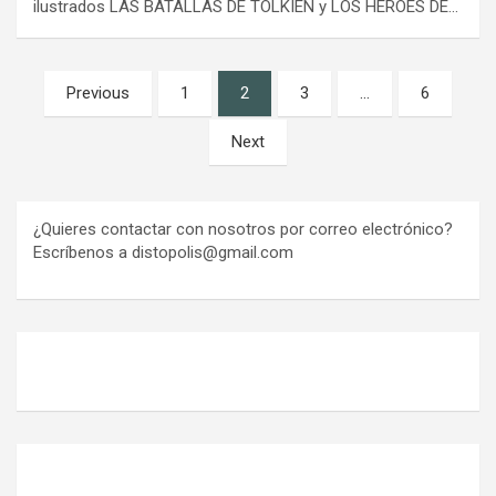
ilustrados LAS BATALLAS DE TOLKIEN y LOS HÉROES DE…
Paginación
Previous
1
2
3
…
6
de
Next
entradas
¿Quieres contactar con nosotros por correo electrónico?
Escríbenos a distopolis@gmail.com