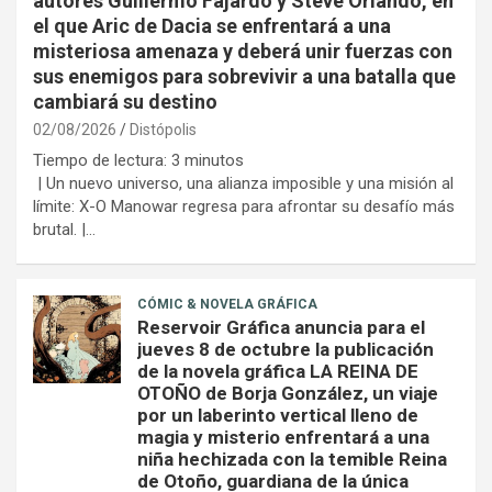
autores Guillermo Fajardo y Steve Orlando, en
el que Aric de Dacia se enfrentará a una
misteriosa amenaza y deberá unir fuerzas con
sus enemigos para sobrevivir a una batalla que
cambiará su destino
02/08/2026
Distópolis
Tiempo de lectura:
3
minutos
| Un nuevo universo, una alianza imposible y una misión al
límite: X-O Manowar regresa para afrontar su desafío más
brutal. |…
CÓMIC & NOVELA GRÁFICA
Reservoir Gráfica anuncia para el
jueves 8 de octubre la publicación
de la novela gráfica LA REINA DE
OTOÑO de Borja González, un viaje
por un laberinto vertical lleno de
magia y misterio enfrentará a una
niña hechizada con la temible Reina
de Otoño, guardiana de la única