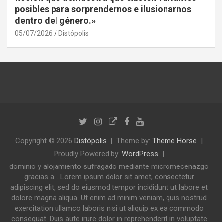
posibles para sorprendernos e ilusionarnos
dentro del género.»
05/07/2026
Distópolis
Copyright © 2026
Distópolis
Theme by:
Theme Horse
Proudly Powered by:
WordPress
dominio y alojamiento sufragado mediante micromecenazgo
gracias a... Lorem ipsum dolor sit amet, consectetur
adipiscing elit, sed do eiusmod tempor incididunt ut labore et
dolore magna aliqua. Ut enim ad minim veniam, quis nostrud
exercitation ullamco laboris nisi ut aliquip ex ea commodo
consequat. Duis aute irure dolor in reprehenderit in voluptate