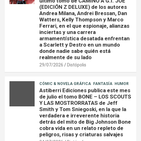
último tomo de CAMINO A G.I. JOE
(EDICIÓN Z DELUXE) de los autores
Andrea Milana, Andrei Bressan, Dan
Watters, Kelly Thompson y Marco
Ferrari, en el que espionaje, alianzas
inciertas y una carrera
armamentística desatada enfrentan
a Scarlett y Destro en un mundo
donde nadie sabe quién está
realmente de su lado
29/07/2026
Distópolis
CÓMIC & NOVELA GRÁFICA
FANTASÍA
HUMOR
Astiberri Ediciones publica este mes
de julio el tomo BONE – LOS SCOUTS
Y LAS MOSTRORRATAS de Jeff
Smith y Tom Sniegoski, en la que la
verdadera e irreverente historia
detrás del mito de Big Johnson Bone
cobra vida en un relato repleto de
peligros, risas y criaturas salvajes