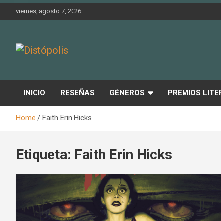
Skip
viernes, agosto 7, 2026
to
content
Novedades & Reseñas Sobre Literatura Fantástica
Distópolis
INICIO
RESEÑAS
GÉNEROS
PREMIOS LITE
Home
Faith Erin Hicks
Etiqueta:
Faith Erin Hicks