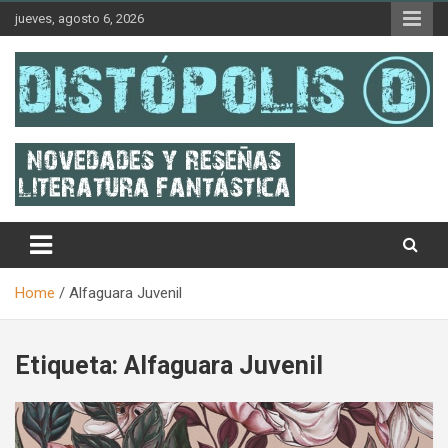
Skip
jueves, agosto 6, 2026
to
content
Novedades & Reseñas Sobre Literatura Fantástica
Distópolis
Home
Alfaguara Juvenil
Etiqueta:
Alfaguara Juvenil