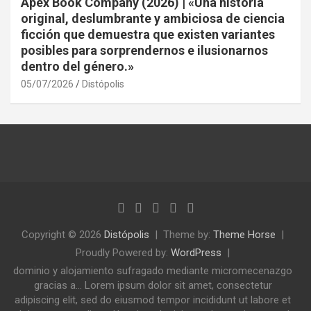
Apex Book Company (2026) | «Una historia
original, deslumbrante y ambiciosa de ciencia
ficción que demuestra que existen variantes
posibles para sorprendernos e ilusionarnos
dentro del género.»
05/07/2026
Distópolis
Copyright © 2026
Distópolis
Theme by:
Theme Horse
Proudly Powered by:
WordPress
dominio y alojamiento sufragado mediante micromecenazgo
gracias a... Lorem ipsum dolor sit amet, consectetur
adipiscing elit, sed do eiusmod tempor incididunt ut labore et