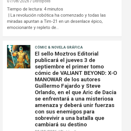
07/08/2026
Distópolis
Tiempo de lectura:
4
minutos
| La revolución robótica ha comenzado y todas las
miradas apuntan a Tim-21 en un desenlace épico,
emocionante y repleto de…
CÓMIC & NOVELA GRÁFICA
El sello Moztros Editorial
publicará el jueves 3 de
septiembre el primer tomo
cómic de VALIANT BEYOND: X-O
MANOWAR de los autores
Guillermo Fajardo y Steve
Orlando, en el que Aric de Dacia
se enfrentará a una misteriosa
amenaza y deberá unir fuerzas
con sus enemigos para
sobrevivir a una batalla que
cambiará su destino