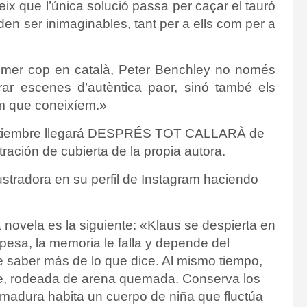
eix que l’única solució passa per caçar el tauró
n ser inimaginables, tant per a ells com per a
primer cop en català, Peter Benchley no només
rar escenes d’autèntica paor, sinó també els
m que coneixíem.»
ptiembre llegará DESPRÉS TOT CALLARÀ de
stración de cubierta de la propia autora.
stradora en su perfil de Instagram haciendo
a novela es la siguiente: «
Klaus se despierta en
 pesa, la memoria le falla y depende del
 saber más de lo que dice.
Al mismo tiempo,
ne, rodeada de arena quemada.
Conserva los
 madura habita un cuerpo de niña que fluctúa