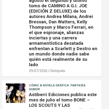
agosto el segundo y último
tomo de CAMINO A G.I. JOE
(EDICIÓN Z DELUXE) de los
autores Andrea Milana, Andrei
Bressan, Dan Watters, Kelly
Thompson y Marco Ferrari, en
el que espionaje, alianzas
inciertas y una carrera
armamentística desatada
enfrentan a Scarlett y Destro en
un mundo donde nadie sabe
quién está realmente de su
lado
29/07/2026
Distópolis
CÓMIC & NOVELA GRÁFICA
FANTASÍA
HUMOR
Astiberri Ediciones publica este
mes de julio el tomo BONE –
LOS SCOUTS Y LAS