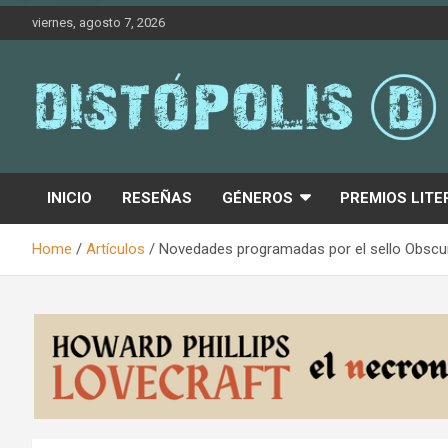
Skip
viernes, agosto 7, 2026
to
content
Novedades & Reseñas Sobre Literatura Fantástica
Distópolis
INICIO
RESEÑAS
GÉNEROS
PREMIOS LITE
Home
Artículos
Novedades programadas por el sello Obscura