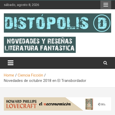
Skip
sábado, agosto 8, 2026
to
content
Novedades & Reseñas Sobre Literatura Fantástica
Distópolis
Home
Ciencia Ficción
Novedades de octubre 2018 en El Transbordador