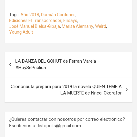
Tags:
Año 2018
,
Damián Cordones
,
Ediciones El Transbordador
,
Ensayo
,
José Manuel Bielsa-Gibaja
,
Marisa Alemany
,
Weird
,
Young Adult
Navegación
LA DANZA DEL GOHUT de Ferran Varela –
de
#HoySePublica
entradas
Crononauta prepara para 2019 la novela QUIEN TEME A
LA MUERTE de Nnedi Okorafor
¿Quieres contactar con nosotros por correo electrónico?
Escríbenos a distopolis@gmail.com