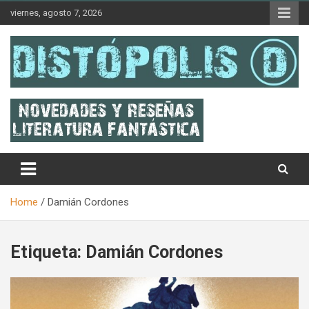
Skip
viernes, agosto 7, 2026
to
content
Novedades & Reseñas Sobre Literatura Fantástica
Distópolis
Home
Damián Cordones
Etiqueta:
Damián Cordones