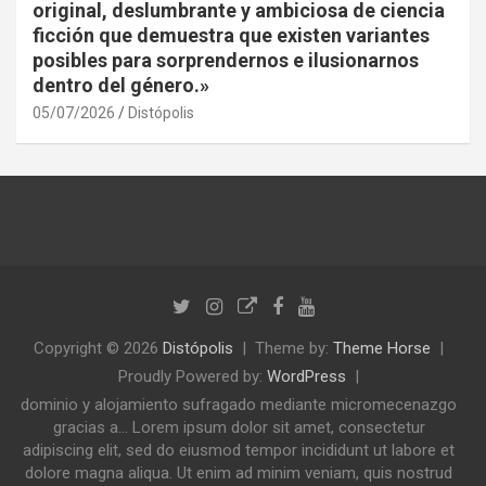
original, deslumbrante y ambiciosa de ciencia
ficción que demuestra que existen variantes
posibles para sorprendernos e ilusionarnos
dentro del género.»
05/07/2026
Distópolis
Copyright © 2026
Distópolis
Theme by:
Theme Horse
Proudly Powered by:
WordPress
dominio y alojamiento sufragado mediante micromecenazgo
gracias a... Lorem ipsum dolor sit amet, consectetur
adipiscing elit, sed do eiusmod tempor incididunt ut labore et
dolore magna aliqua. Ut enim ad minim veniam, quis nostrud