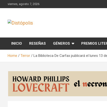
Skip
viernes, agosto 7, 2026
to
content
Novedades & Reseñas Sobre Literatura Fantástica
Distópolis
INICIO
RESEÑAS
GÉNEROS
PREMIOS LITE
Home
Terror
La Biblioteca De Carfax publicará el lunes 1