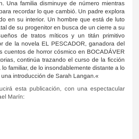
n. U
na familia disminuye de número mientras
 para recordar lo que cambió.
U
n padre explora
o en su interior.
Un hombre que está de luto
atal de su progenitor en busca de un cierre a su
ueños de tratos míticos y un titán primitivo
or de la novela EL PESCADOR, ganadora del
vos cuentos de horror cósmico en BOCADÁVER
orias, continúa trazando el curso de la ficción
lo familiar, de lo insondablemente distante a lo
 y una introducción de Sarah Langan.
«
lucirá esta publicación, con una espectacular
ael Marín: