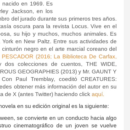
e nacido en 1969.
Es
rley Jackson, en los
o del jurado durante sus primeros tres años.
ntasía oscura para la revista Locus.
Vive en el
osa, su hijo y muchos, muchos animales.
Es
a York en New Paltz.
Entre sus actividades de
u cinturón negro en el arte marcial coreano del
 PESCADOR (2016; La Biblioteca De Carfax,
os colecciones de cuentos, THE WIDE,
US GEOGRAPHIES (2013) y Mr. GAUNT Y
Con Paul Tremblay, coeditó CREATURES:
s obtener más información del autor en su
a de X (antes Twitter) haciendo click
aquí.
 novela en su edición original es la siguiente:
oween, se convierte en un conducto hacia algo
truo cinematográfico de un joven se vuelve