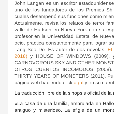
John Langan es un escritor estadounidens
uno de los fundadores de los Premios Shi
cuales desempeñó sus funciones como miembr
Actualmente, revisa los relatos de terror fa
valle de Hudson en Nueva York con su esp
profesor en la Universidad Estatal de Nuev
ocio, practica constantemente p
ara lograr s
Tang Soo Do. Es
autor de dos novelas,
EL
2018)
y HOUSE OF WINDOWS (2009), y d
CARNOVOROUS SKY AND OTHER MONSTRO
OTROS CUENTOS INCÓMODOS (
2008).
THIRTY YEARS OF MONSTERS (2011). Puede
página web haciendo click
aquí
y en su cuent
La traducción libre de la sinopsis oficial de la
«
La casa de una familia, embrujada en Hall
antiguo y misterioso. L
a efigie de un mons