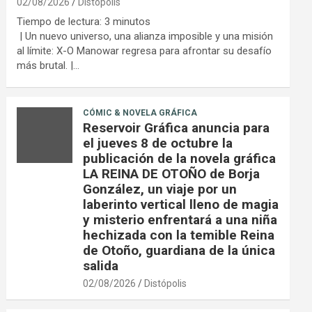
02/08/2026
Distópolis
Tiempo de lectura:
3
minutos
| Un nuevo universo, una alianza imposible y una misión
al límite: X-O Manowar regresa para afrontar su desafío
más brutal. |…
CÓMIC & NOVELA GRÁFICA
Reservoir Gráfica anuncia para
el jueves 8 de octubre la
publicación de la novela gráfica
LA REINA DE OTOÑO de Borja
González, un viaje por un
laberinto vertical lleno de magia
y misterio enfrentará a una niña
hechizada con la temible Reina
de Otoño, guardiana de la única
salida
02/08/2026
Distópolis