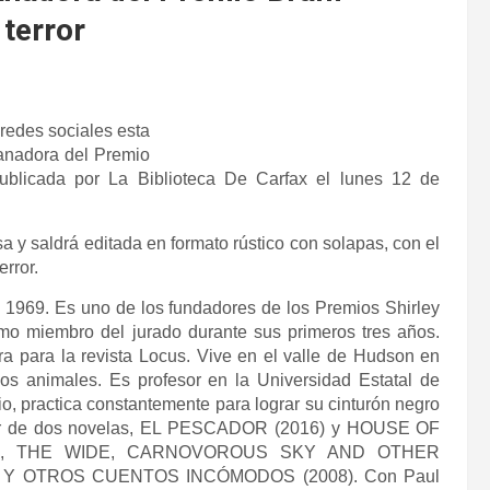
terror
redes sociales esta
anadora del Premio
ublicada por La Biblioteca De Carfax el lunes 12 de
a y saldrá editada en formato rústico con solapas, con el
error.
n 1969.
Es uno de los fundadores de los Premios Shirley
o miembro del jurado durante sus primeros tres años.
ura para la revista Locus.
Vive en el valle de Hudson en
os animales.
Es profesor en la Universidad Estatal de
io, practica constantemente p
ara lograr su cinturón negro
r de dos novelas, EL PESCADOR (2016) y HOUSE OF
entos, THE WIDE, CARNOVOROUS SKY AND OTHER
T Y OTROS CUENTOS INCÓMODOS (
2008).
Con Paul