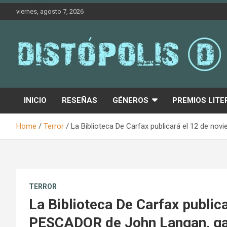
Skip
viernes, agosto 7, 2026
to
content
Novedades & Reseñas Sobre Literatura Fantástica
Distópolis
INICIO
RESEÑAS
GÉNEROS
PREMIOS LITE
Home
Terror
La Biblioteca De Carfax publicará el 12 de n
TERROR
La Biblioteca De Carfax public
PESCADOR de John Langan, ga