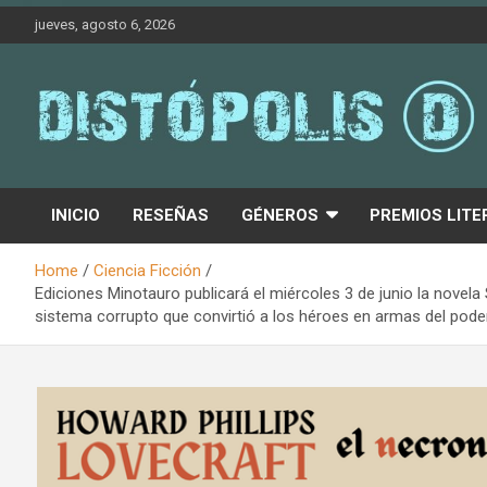
Skip
jueves, agosto 6, 2026
to
content
Novedades & Reseñas Sobre Literatura Fantástica
Distópolis
INICIO
RESEÑAS
GÉNEROS
PREMIOS LITE
Home
Ciencia Ficción
Ediciones Minotauro publicará el miércoles 3 de junio la nove
sistema corrupto que convirtió a los héroes en armas del pode