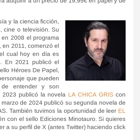
á adquirir a un precio de 19,95€ en papel y de
 y la ciencia ficción,
 cine o televisión. Su
ó en 2008 el programa
, en 2011, comenzó el
 el cual hoy en día es
. En 2021 publicó el
lo Héroes De Papel,
 personaje que pueden
 de entender y son
n 2023 publicó la novela
LA CHICA GRIS
con
en marzo de 2024 publicó su segunda novela de
. También tuvimos la oportunidad de leer
EL
n con el sello Ediciones Minotauro. Si quieres
a su perfil de X (antes Twitter) haciendo click