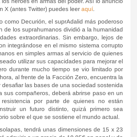
 a los héroes en armas del poder.
Así lo anunció
en X (antes Twitter) puedes leer
aquí
.
ido como Decurión, el suprAdalid más poderoso
n de los suprahumanos dividió a la humanidad
dades extraordinarias. Sin embargo, lejos de
ron integrándose en el mismo sistema corrupto
anos en simples armas al servicio de quienes
seado utilizar sus capacidades para mejorar el
ro durante mucho tiempo se vio limitado por
ra, al frente de la Facción Zero, encuentra la
y desafiar las bases de una sociedad sostenida
o a sus compañeros, deberá abrirse paso en un
 y resistencia por parte de quienes no están
struir un futuro distinto, quizá primero sea
ibrio sobre el que se sostiene el mundo actual.
n solapas, tendrá unas dimensiones de 15 x 23