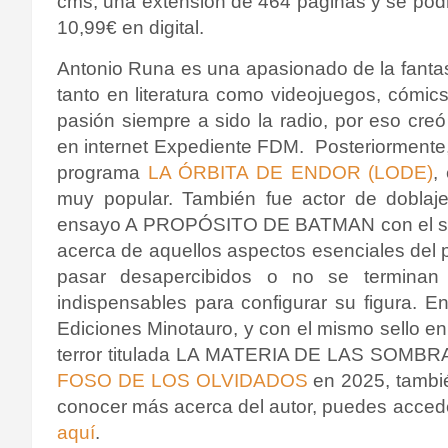
cms, una extensión de 464 páginas y se podr
10,99€ en digital.
Antonio Runa es una apasionado de la fantasía
tanto en literatura como videojuegos, cómics,
pasión siempre a sido la radio, por eso cre
en internet Expediente FDM. Posteriormente
programa
LA ÓRBITA DE ENDOR (LODE)
,
muy popular. También fue actor de doblaje
ensayo A PROPÓSITO DE BATMAN con el sel
acerca de aquellos aspectos esenciales del
pasar desapercibidos o no se terminan
indispensables para configurar su figura. E
Ediciones Minotauro, y con el mismo sello 
terror titulada LA MATERIA DE LAS SOMBRAS
FOSO DE LOS OLVIDADOS
en 2025, tambié
conocer más acerca del autor, puedes acceder 
aquí
.