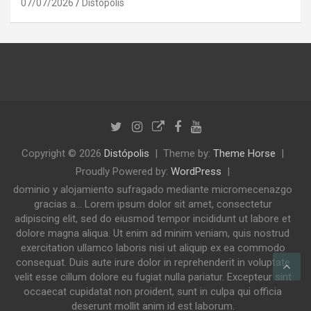
07/07/2026
Distópolis
Copyright © 2026
Distópolis
Theme by:
Theme Horse
Proudly Powered by:
WordPress
dominio y alojamiento sufragado mediante micromecenazgo
gracias a... Lorem ipsum dolor sit amet, consectetur
adipiscing elit, sed do eiusmod tempor incididunt ut labore et
dolore magna aliqua. Ut enim ad minim veniam, quis nostrud
exercitation ullamco laboris nisi ut aliquip ex ea commodo
consequat. Duis aute irure dolor in reprehenderit in voluptate
velit esse cillum dolore eu fugiat nulla pariatur. Excepteur sint
occaecat cupidatat non proident, sunt in culpa qui officia
deserunt mollit anim id est laborum.