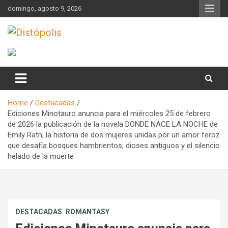
Skip
domingo, agosto 9, 2026
to
content
Novedades & Reseñas Sobre Literatura Fantástica
Distópolis
Home
Destacadas
Ediciones Minotauro anuncia para el miércoles 25 de febrero
de 2026 la publicación de la novela DONDE NACE LA NOCHE de
Emily Rath, la historia de dos mujeres unidas por un amor feroz
que desafía bosques hambrientos, dioses antiguos y el silencio
helado de la muerte
DESTACADAS
ROMANTASY