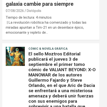
galaxia cambie para siempre
07/08/2026
Distópolis
Tiempo de lectura:
4
minutos
| La revolución robótica ha comenzado y todas las
miradas apuntan a Tim-21 en un desenlace épico,
emocionante y repleto de…
CÓMIC & NOVELA GRÁFICA
El sello Moztros Editorial
publicará el jueves 3 de
septiembre el primer tomo
cómic de VALIANT BEYOND: X-O
MANOWAR de los autores
Guillermo Fajardo y Steve
Orlando, en el que Aric de Dacia
se enfrentará a una misteriosa
amenaza y deberá unir fuerzas
con sus enemigos para
sobrevivir a una batalla que