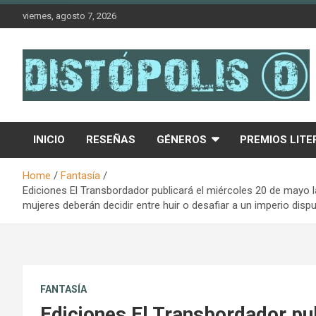
Skip
viernes, agosto 7, 2026
to
content
Novedades & Reseñas Sobre Literatura Fantástica
Distópolis
INICIO
RESEÑAS
GÉNEROS
PREMIOS LITE
Home
Fantasía
Ediciones El Transbordador publicará el miércoles 20 de mayo l
mujeres deberán decidir entre huir o desafiar a un imperio disp
FANTASÍA
Ediciones El Transbordador pu