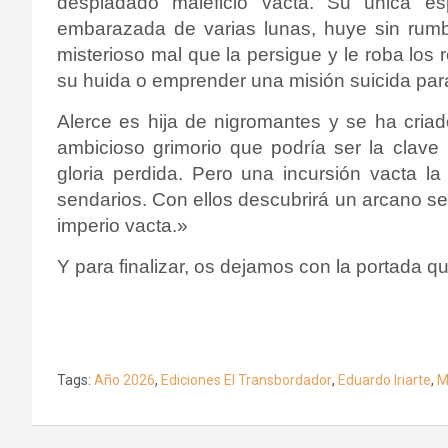
despiadado maleficio vacta. Su única 
embarazada de varias lunas, huye sin rumb
misterioso mal que la persigue y le roba los 
su huida o emprender una misión suicida para
Alerce es hija de nigromantes y se ha criad
ambicioso grimorio que podría ser la clave
gloria perdida. Pero una incursión vacta la 
sendarios. Con ellos descubrirá un arcano sec
imperio vacta.»
Y para finalizar, os dejamos con la portada qu
Tags:
Año 2026
,
Ediciones El Transbordador
,
Eduardo Iriarte
,
M