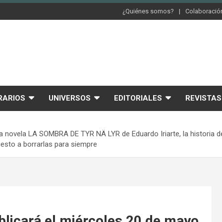
¿Quiénes somos?
Colaboración
RARIOS
UNIVERSOS
EDITORIALES
REVISTAS
a novela LA SOMBRA DE TYR NÄ LYR de Eduardo Iriarte, la historia de
uesto a borrarlas para siempre
blicará el miércoles 20 de mayo