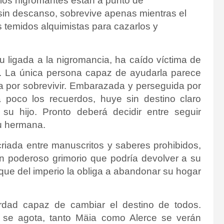
 los nigromantes están a punto de
sin descanso, sobrevive apenas mientras el
s temidos alquimistas para cazarlos y
ibu ligada a la nigromancia, ha caído víctima de
s. La única persona capaz de ayudarla parece
a por sobrevivir. Embarazada y perseguida por
 poco los recuerdos, huye sin destino claro
 su hijo. Pronto deberá decidir entre seguir
su hermana.
 criada entre manuscritos y saberes prohibidos,
un poderoso grimorio que podría devolver a su
que del imperio la obliga a abandonar su hogar
erdad capaz de cambiar el destino de todos.
 se agota, tanto Mäia como Alerce se verán