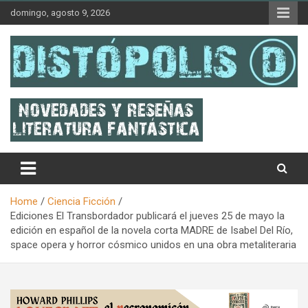
Skip
domingo, agosto 9, 2026
to
content
Novedades & Reseñas Sobre Literatura Fantástica
Distópolis
Home
Ciencia Ficción
Ediciones El Transbordador publicará el jueves 25 de mayo la
edición en español de la novela corta MADRE de Isabel Del Río,
space opera y horror cósmico unidos en una obra metaliteraria