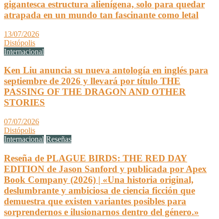
gigantesca estructura alienígena, solo para quedar
atrapada en un mundo tan fascinante como letal
13/07/2026
Distópolis
Internacional
Ken Liu anuncia su nueva antología en inglés para
septiembre de 2026 y llevará por título THE
PASSING OF THE DRAGON AND OTHER
STORIES
07/07/2026
Distópolis
Internacional
Reseñas
Reseña de PLAGUE BIRDS: THE RED DAY
EDITION de Jason Sanford y publicada por Apex
Book Company (2026) | «Una historia original,
deslumbrante y ambiciosa de ciencia ficción que
demuestra que existen variantes posibles para
sorprendernos e ilusionarnos dentro del género.»