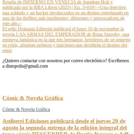
Navegación
Reseña de INFIERNO EN VENECIA de Jonathan Holt y
publicada por la RBA Libros (2025) | Ep. 3×019 | «Una detective,
de
una soldado y un hacker involucrados en un destino entrelazado en
entradas
uno de los thrillers más inteligentes, diferentes y provocadores de
este año.»
El sello Drakania Editorial publicará el lunes 10 de noviembre la
novela LAS ARMAS DEL EMPERADOR de Brian Staveley, una
epopeya fantástica en la que tres hermanos, herederos de un imperio
en crisis, afrontan peligros y traiciones que decidirán el destino del
reino
¿Quieres contactar con nosotros por correo electrónico? Escríbenos
a distopolis@gmail.com
Cómic & Novela Gráfica
Cómic & Novela Gráfica
Astiberri Ediciones publicará desde el jueves 20 de
agosto la segunda entrega de la edición integral del