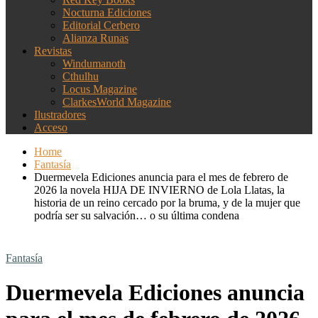
Nocturna Ediciones
Editorial Cerbero
Alianza Runas
Revistas
Windumanoth
Cthulhu
Locus Magazine
ClarkesWorld Magazine
Ilustradores
Acceso
Home
Fantasía
Duermevela Ediciones anuncia para el mes de febrero de
2026 la novela HIJA DE INVIERNO de Lola Llatas, la
historia de un reino cercado por la bruma, y de la mujer que
podría ser su salvación… o su última condena
Fantasía
Duermevela Ediciones anuncia