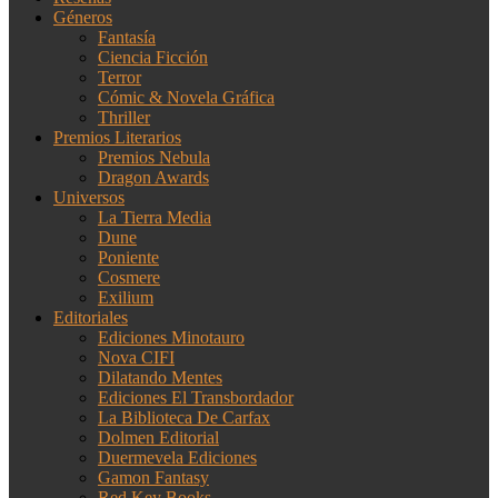
Géneros
Fantasía
Ciencia Ficción
Terror
Cómic & Novela Gráfica
Thriller
Premios Literarios
Premios Nebula
Dragon Awards
Universos
La Tierra Media
Dune
Poniente
Cosmere
Exilium
Editoriales
Ediciones Minotauro
Nova CIFI
Dilatando Mentes
Ediciones El Transbordador
La Biblioteca De Carfax
Dolmen Editorial
Duermevela Ediciones
Gamon Fantasy
Red Key Books