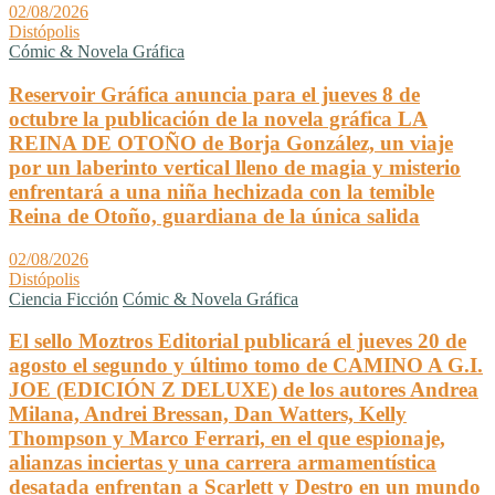
02/08/2026
Distópolis
Cómic & Novela Gráfica
Reservoir Gráfica anuncia para el jueves 8 de
octubre la publicación de la novela gráfica LA
REINA DE OTOÑO de Borja González, un viaje
por un laberinto vertical lleno de magia y misterio
enfrentará a una niña hechizada con la temible
Reina de Otoño, guardiana de la única salida
02/08/2026
Distópolis
Ciencia Ficción
Cómic & Novela Gráfica
El sello Moztros Editorial publicará el jueves 20 de
agosto el segundo y último tomo de CAMINO A G.I.
JOE (EDICIÓN Z DELUXE) de los autores Andrea
Milana, Andrei Bressan, Dan Watters, Kelly
Thompson y Marco Ferrari, en el que espionaje,
alianzas inciertas y una carrera armamentística
desatada enfrentan a Scarlett y Destro en un mundo