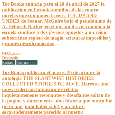
Tor Books anuncia para el 20 de abril de 2027 la
publicación en formato omnibus de las cuatro
novelas que componen la serie THE UP AND
UNDER de Seanan McGuire bajo el pseudónimo de
A. Deborah Barker, en el que un desvío camino a la
escuela conduce a dos jóvenes opuestos a un reino
subterráneo repleto de magia, criaturas imposibles y
grandes descubrimientos
04/08/2026
Distópolis
Fantasía
Internacional
Tor Books publicará el martes 20 de octubre la
antología THE SLANTWISE HISTORIES:
COLLECTED STORIES DE Alix E. Harrow, una
nueva colección fantástica de relatos
inquietantemente resonantes y desafiantes saltan de
la página y danzan entre una historia que nunca fue
(pero que pudo haber sido) y un futuro
sorprendentemente parecido al nuestro