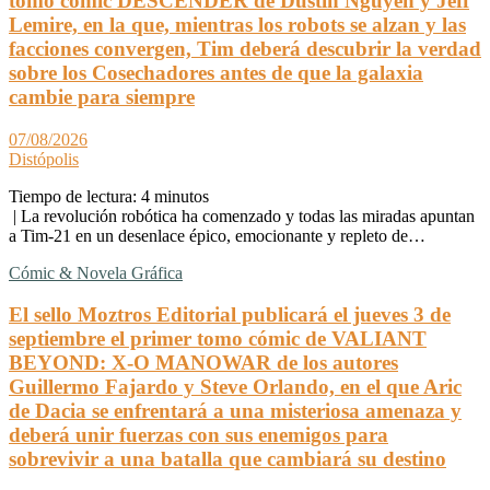
tomo cómic DESCENDER de Dustin Nguyen y Jeff
Lemire, en la que, mientras los robots se alzan y las
facciones convergen, Tim deberá descubrir la verdad
sobre los Cosechadores antes de que la galaxia
cambie para siempre
07/08/2026
Distópolis
Tiempo de lectura:
4
minutos
| La revolución robótica ha comenzado y todas las miradas apuntan
a Tim-21 en un desenlace épico, emocionante y repleto de…
Cómic & Novela Gráfica
El sello Moztros Editorial publicará el jueves 3 de
septiembre el primer tomo cómic de VALIANT
BEYOND: X-O MANOWAR de los autores
Guillermo Fajardo y Steve Orlando, en el que Aric
de Dacia se enfrentará a una misteriosa amenaza y
deberá unir fuerzas con sus enemigos para
sobrevivir a una batalla que cambiará su destino