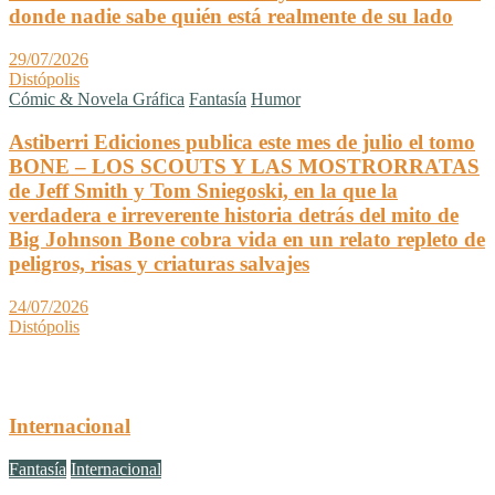
donde nadie sabe quién está realmente de su lado
29/07/2026
Distópolis
Cómic & Novela Gráfica
Fantasía
Humor
Astiberri Ediciones publica este mes de julio el tomo
BONE – LOS SCOUTS Y LAS MOSTRORRATAS
de Jeff Smith y Tom Sniegoski, en la que la
verdadera e irreverente historia detrás del mito de
Big Johnson Bone cobra vida en un relato repleto de
peligros, risas y criaturas salvajes
24/07/2026
Distópolis
Internacional
Fantasía
Internacional