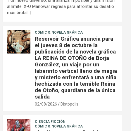
| Un nuevo universo, una alianza imposible y una misión
al límite: X-O Manowar regresa para afrontar su desafío
más brutal. |…
CÓMIC & NOVELA GRÁFICA
Reservoir Gráfica anuncia para
el jueves 8 de octubre la
publicación de la novela gráfica
LA REINA DE OTOÑO de Borja
González, un viaje por un
laberinto vertical lleno de magia
y misterio enfrentará a una niña
hechizada con la temible Reina
de Otoño, guardiana de la única
salida
02/08/2026
Distópolis
CIENCIA FICCIÓN
CÓMIC & NOVELA GRÁFICA