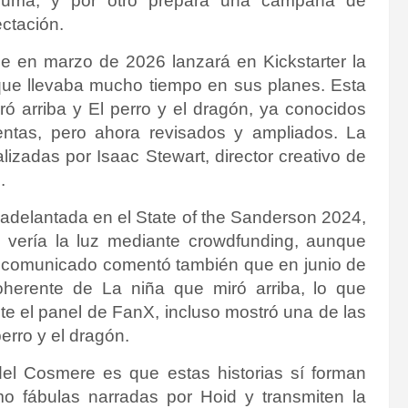
ruma, y por otro prepara una campaña de
ctación.
e en marzo de 2026 lanzará en Kickstarter la
que llevaba mucho tiempo en sus planes. Esta
ró arriba y El perro y el dragón, ya conocidos
mentas, pero ahora revisados y ampliados. La
lizadas por Isaac Stewart, director creativo de
.
 adelantada en el State of the Sanderson 2024,
n vería la luz mediante crowdfunding, aunque
 comunicado comentó también que en junio de
herente de La niña que miró arriba, lo que
te el panel de FanX, incluso mostró una de las
erro y el dragón.
del Cosmere es que estas historias sí forman
o fábulas narradas por Hoid y transmiten la