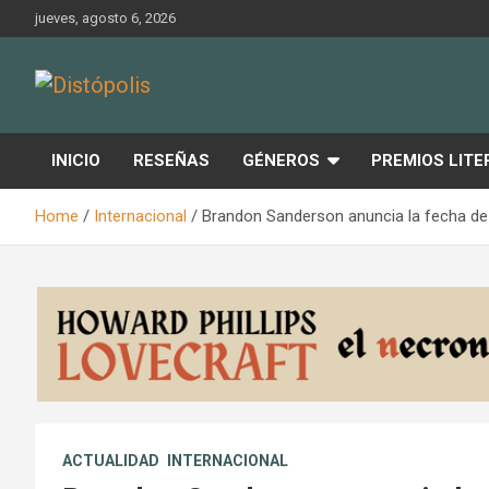
Skip
jueves, agosto 6, 2026
to
content
Novedades & Reseñas Sobre Literatura Fantástica
Distópolis
INICIO
RESEÑAS
GÉNEROS
PREMIOS LITE
Home
Internacional
Brandon Sanderson anuncia la fecha de 
ACTUALIDAD
INTERNACIONAL