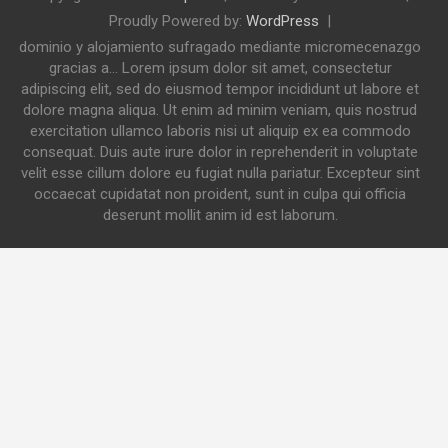
Proudly Powered by:
WordPress
dominio y alojamiento sufragado mediante micromecenazgo
gracias a... Lorem ipsum dolor sit amet, consectetur
adipiscing elit, sed do eiusmod tempor incididunt ut labore et
dolore magna aliqua. Ut enim ad minim veniam, quis nostrud
exercitation ullamco laboris nisi ut aliquip ex ea commodo
consequat. Duis aute irure dolor in reprehenderit in voluptate
velit esse cillum dolore eu fugiat nulla pariatur. Excepteur sint
occaecat cupidatat non proident, sunt in culpa qui officia
deserunt mollit anim id est laborum.