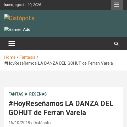
Skip
lunes, agosto 10, 2026
to
content
Novedades & Reseñas Sobre Literatura Fantástica
Distópolis
Home
Fantasía
#HoyReseñamos LA DANZA DEL GOHUT de Ferran Varela
FANTASÍA
RESEÑAS
#HoyReseñamos LA DANZA DEL
GOHUT de Ferran Varela
16/10/2018
Distópolis