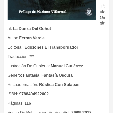
Tít
ulo
Ori
gin
al:
La Danza Del Gohut
Autor:
Ferran Varela
Editorial:
Ediciones El Transbordador
Traducción:
***
Ilustración De Cubierta:
Manuel Gutiérrez
Género:
Fantasía, Fantasía Oscura
Encuadernación:
Rústica Con Solapas
ISBN:
9788494922602
Páginas:
116
Fecha De Publicación En Español:
26/09/2018