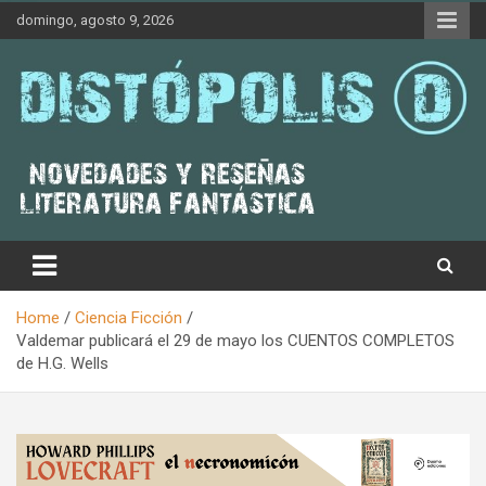
Skip
domingo, agosto 9, 2026
to
content
Novedades & Reseñas Sobre Literatura Fantástica
Distópolis
Home
Ciencia Ficción
Valdemar publicará el 29 de mayo los CUENTOS COMPLETOS
de H.G. Wells