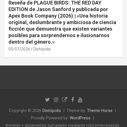
Reseña de PLAGUE BIRDS: THE RED DAY
EDITION de Jason Sanford y publicada por
Apex Book Company (2026) | «Una historia
original, deslumbrante y ambiciosa de ciencia
ficción que demuestra que existen variantes
posibles para sorprendernos e ilusionarnos
dentro del género.»
05/07/2026
Distópolis
Copyright © 2026
Distópolis
Theme by:
Theme Horse
Proudly Powered by:
WordPress
dominio y alojamiento sufragado mediante micromecenazgo