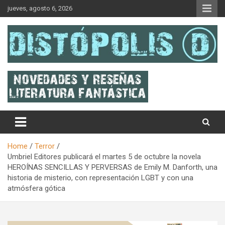
Skip
jueves, agosto 6, 2026
to
content
Novedades & Reseñas Sobre Literatura Fantástica
Distópolis
Home
Terror
Umbriel Editores publicará el martes 5 de octubre la novela
HEROÍNAS SENCILLAS Y PERVERSAS de Emily M. Danforth, una
historia de misterio, con representación LGBT y con una
atmósfera gótica