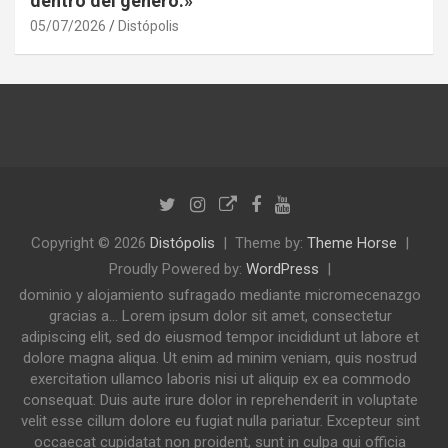
dentro del género.»
05/07/2026
Distópolis
Copyright © 2026
Distópolis
Theme by:
Theme Horse
Proudly Powered by:
WordPress
dominio y alojamiento sufragado mediante micromecenazgo
gracias a... Lorem ipsum dolor sit amet, consectetur
adipiscing elit, sed do eiusmod tempor incididunt ut labore et
dolore magna aliqua. Ut enim ad minim veniam, quis nostrud
exercitation ullamco laboris nisi ut aliquip ex ea commodo
consequat. Duis aute irure dolor in reprehenderit in voluptate
velit esse cillum dolore eu fugiat nulla pariatur. Excepteur sint
occaecat cupidatat non proident, sunt in culpa qui officia