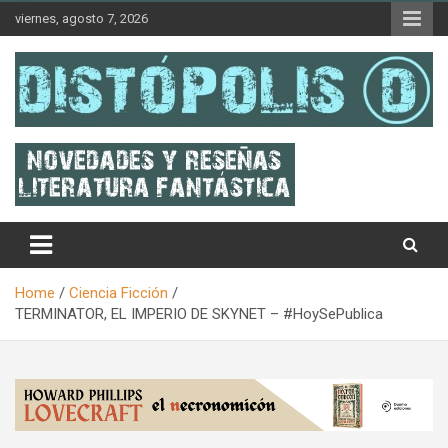
Skip
viernes, agosto 7, 2026
to
content
Novedades & Reseñas Sobre Literatura Fantástica
Distópolis
Home
Ciencia Ficción
TERMINATOR, EL IMPERIO DE SKYNET – #HoySePublica