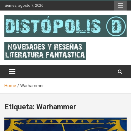
Skip
viernes, agosto 7, 2026
to
content
Novedades & Reseñas Sobre Literatura Fantástica
Distópolis
Home
Warhammer
Etiqueta:
Warhammer