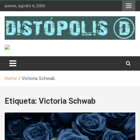
Skip
jueves, agosto 6, 2026
to
content
Novedades & Reseñas Sobre Literatura Fantástica
Distópolis
Home
Victoria Schwab
Etiqueta:
Victoria Schwab