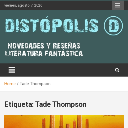
Skip
viernes, agosto 7, 2026
to
content
Novedades & Reseñas Sobre Literatura Fantástica
Distópolis
Home
Tade Thompson
Etiqueta:
Tade Thompson