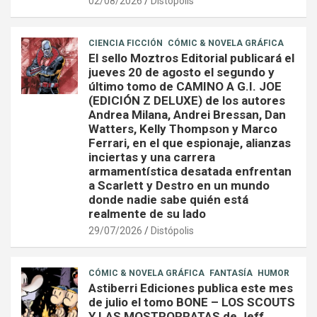
02/08/2026
Distópolis
CIENCIA FICCIÓN
CÓMIC & NOVELA GRÁFICA
El sello Moztros Editorial publicará el
jueves 20 de agosto el segundo y
último tomo de CAMINO A G.I. JOE
(EDICIÓN Z DELUXE) de los autores
Andrea Milana, Andrei Bressan, Dan
Watters, Kelly Thompson y Marco
Ferrari, en el que espionaje, alianzas
inciertas y una carrera
armamentística desatada enfrentan
a Scarlett y Destro en un mundo
donde nadie sabe quién está
realmente de su lado
29/07/2026
Distópolis
CÓMIC & NOVELA GRÁFICA
FANTASÍA
HUMOR
Astiberri Ediciones publica este mes
de julio el tomo BONE – LOS SCOUTS
Y LAS MOSTRORRATAS de Jeff