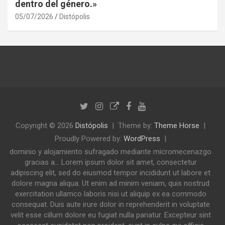
dentro del género.»
05/07/2026
Distópolis
Copyright © 2026
Distópolis
Theme by:
Theme Horse
Proudly Powered by:
WordPress
dominio y alojamiento sufragado mediante micromecenazgo
gracias a... Lorem ipsum dolor sit amet, consectetur
adipiscing elit, sed do eiusmod tempor incididunt ut labore et
dolore magna aliqua. Ut enim ad minim veniam, quis nostrud
exercitation ullamco laboris nisi ut aliquip ex ea commodo
consequat. Duis aute irure dolor in reprehenderit in voluptate
velit esse cillum dolore eu fugiat nulla pariatur. Excepteur sint